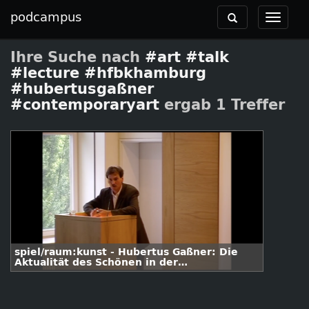
podcampus
Toggle
Toggle
navigation
navigat
Ihre Suche nach
#art #talk
#lecture #hfbkhamburg
#hubertusgaßner
#contemporaryart
ergab 1 Treffer
spiel/raum:kunst - Hubertus Gaßner: Die
Aktualität des Schönen in der
zeitgenössischen Kunst (2006)