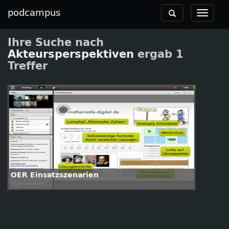
podcampus
Toggle
Toggle
navigation
navigat
Ihre Suche nach
Akteursperspektiven
ergab 1
Treffer
OER Einsatzszenarien