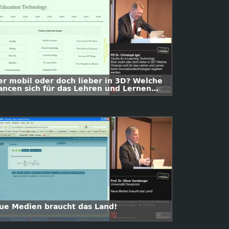
er mobil oder doch lieber in 3D? Welche
ancen sich für das Lehren und Lernen
rch Innovationstechnologien ergeben
rden
ue Medien braucht das Land!