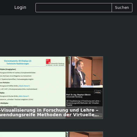
Login
Suchen
-Visualisierung in Forschung und Lehre –
wendungsreife Methoden der Virtuellen
lität