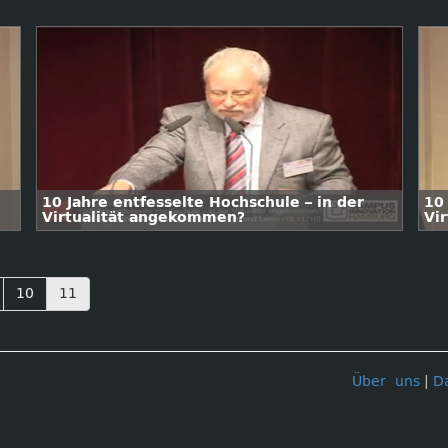
10 Jahre entfesselte Hochschule – in der
10
Virtualität angekommen?
Vi
10
11
Über uns
|
D