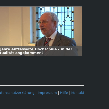
 Jahre entfesselte Hochschule - in der
rtualität angekommen?
atenschutzerklärung
|
Impressum
|
Hilfe
|
Kontakt