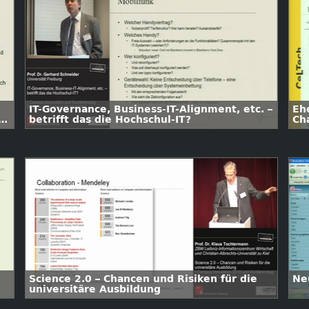
IT-Governance, Business-IT-Alignment, etc. –
Eh
betrifft das die Hochschul-IT?
Ch
du
we
Science 2.0 – Chancen und Risiken für die
Ne
universitäre Ausbildung