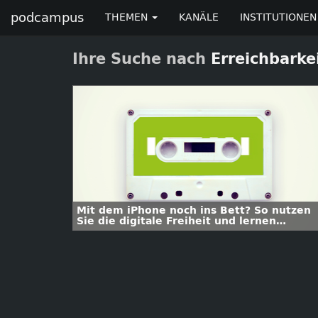
podcampus
THEMEN
KANÄLE
INSTITUTIONEN
Ihre Suche nach
Erreichbarke
Mit dem iPhone noch ins Bett? So nutzen
Sie die digitale Freiheit und lernen
abzuschalten