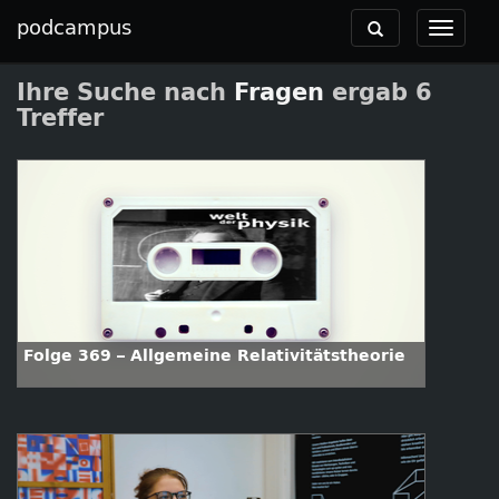
podcampus
Toggle
Toggle
navigation
navigat
Ihre Suche nach
Fragen
ergab 6
Treffer
Folge 369 – Allgemeine Relativitätstheorie