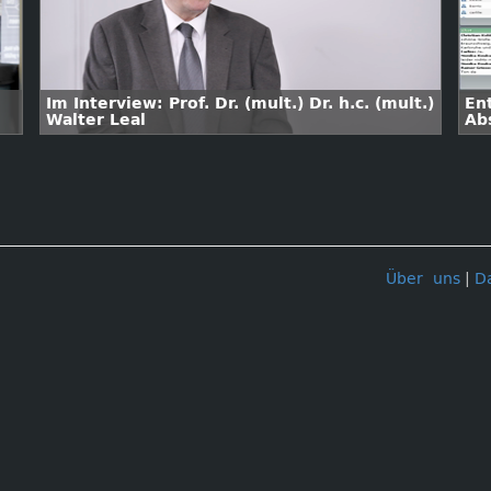
Im Interview: Prof. Dr. (mult.) Dr. h.c. (mult.)
En
Walter Leal
Ab
Über uns
|
D