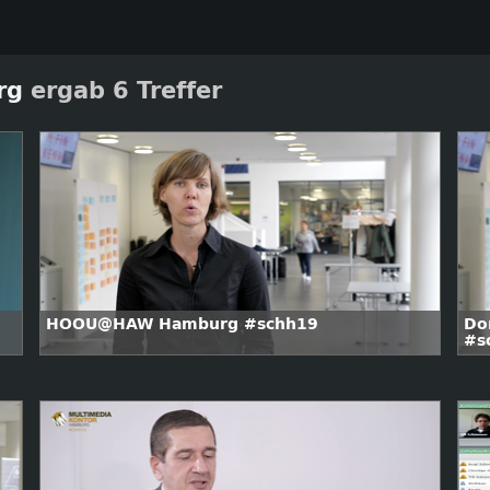
rg
ergab 6 Treffer
HOOU@HAW Hamburg #schh19
Do
#s