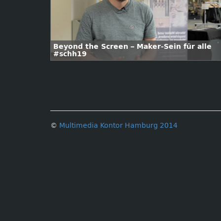
Beyond the Screen – Maker-Sein für alle
#schh19
©
Multimedia Kontor Hamburg 2014