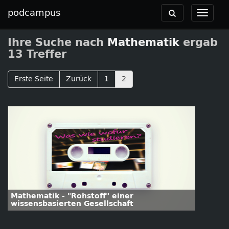
podcampus
Toggle
Toggle
navigation
navigat
Ihre Suche nach
Mathematik
ergab
13 Treffer
Erste Seite
Zurück
1
2
Mathematik - "Rohstoff" einer
wissensbasierten Gesellschaft