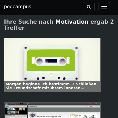
podcampus
Toggle
Toggle
navigation
navigat
Ihre Suche nach
Motivation
ergab 2
Treffer
Morgen beginne ich bestimmt...! Schließen
Sie Freundschaft mit Ihrem inneren
Schweinehund