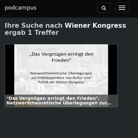
podcampus
Toggle
Toggle
navigation
navigat
Ihre Suche nach
Wiener Kongress
ergab 1 Treffer
"Das Vergnügen erringt den Frieden".
Netzwerktheoretische Überlegungen zur
Interdependenz von Kultur und Politik am
Wiener Kongress.