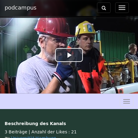
podcampus
Toggle
Toggle
navigation
navigat
Play
Video
Togg
navig
Beschreibung des Kanals
3 Beiträge
|
Anzahl der Likes : 21