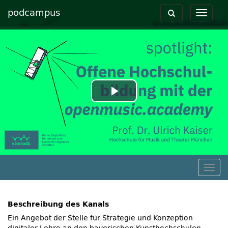
podcampus
Toggle
Toggle
navigation
navigat
Play
Video
Togg
navig
Beschreibung des Kanals
Ein Angebot der Stelle für Strategie und Konzeption