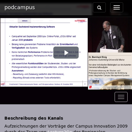
podcampus
Toggle
Toggle
navigation
navigat
Play
Video
Togg
navig
Beschreibung des Kanals
Aufzeichnungen der Vorträge der Campus Innovation 2009