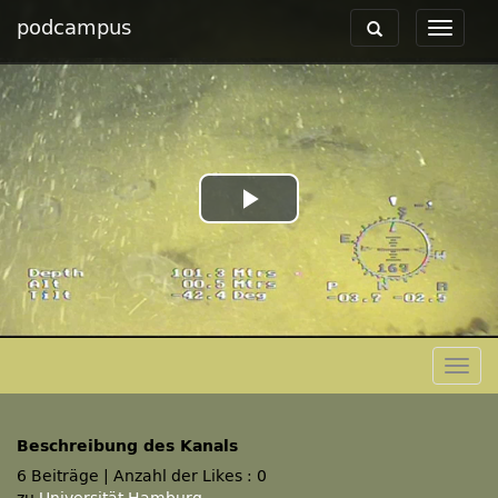
podcampus
Toggle
Toggle
navigation
navigat
Play
Video
Togg
navig
Beschreibung des Kanals
6 Beiträge
|
Anzahl der Likes : 0