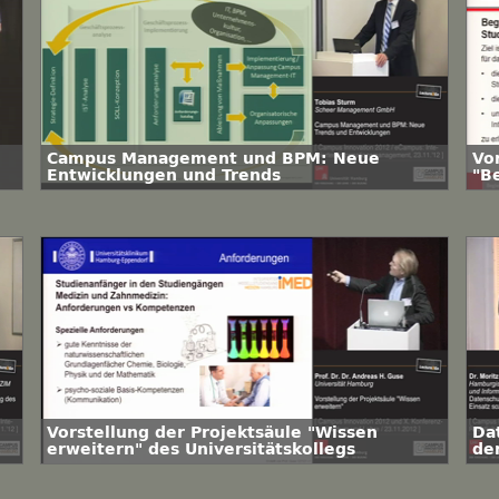
Campus Management und BPM: Neue
Vo
Entwicklungen und Trends
"B
Un
Vorstellung der Projektsäule "Wissen
Da
erweitern" des Universitätskollegs
de