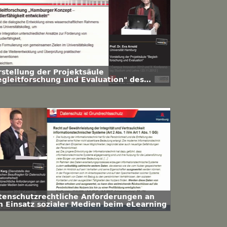
rstellung der Projektsäule
egleitforschung und Evaluation" des
iversitätskollegs
tenschutzrechtliche Anforderungen an
n Einsatz sozialer Medien beim eLearning