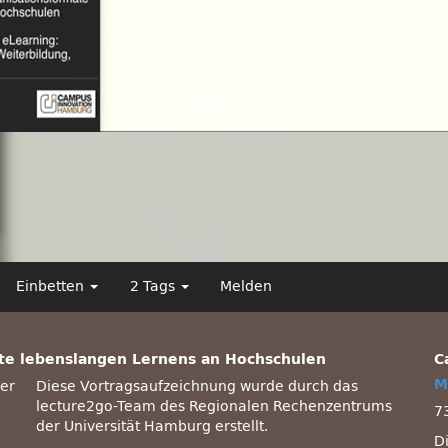
Einbetten
2 Tags
Melden
ate lebenslangen Lernens an Hochschulen
C
M
Diese Vortragsaufzeichnung wurde durch das
lecture2go-Team des Regionalen Rechenzentrums
7
der Universität Hamburg erstellt.
D