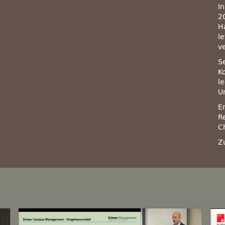
I
2
H
l
v
S
K
l
U
E
R
C
Z