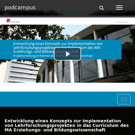
podcampus
Toggle
Toggle
navigation
navigat
Play
Video
Togg
navig
Entwicklung eines Konzepts zur Implementation
von Lehrforschungsprojekten in das Curriculum des
MA Erziehungs- und Bildungswissenschaft