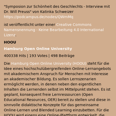
Symposion zur Schönheit des Geschlechts - Interview mit
Dr. Will Preuss
von Katinka Schweizer
https://podcampus.de/nodes/QWmMq
ist veröffentlicht unter einer
Creative Commons
Namensnennung - Keine Bearbeitung 4.0 International
Lizenz
.
HOOU
Hamburg Open Online University
400338 Hits
|
193 Votes
|
498 Beiträge
Die
Hamburg Open Online University (HOOU)
steht für die
Idee eines hochschulübergreifenden Online-Lernangebots
mit akademischem Anspruch für Menschen mit Interesse
an akademischer Bildung. Es sollen Lernszenarien
ermöglicht werden, in denen neben den eigentlichen
Inhalten die Lernenden selbst im Mittelpunkt stehen. Es ist
geplant, konsequent freie Lernressourcen (Open
Educational Resources, OER) bereit zu stellen und diese in
sinnvolle didaktische Konzepte für das gemeinsame
Online-Lernen und Blended Learning einzubetten. Für die
HOOU wird eigens eine Online-Plattform entwickelt, die