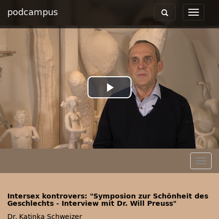
podcampus
Toggle
Toggle
navigation
navigat
Play
Video
Togg
navig
Intersex kontrovers: "Symposion zur Schönheit des
Geschlechts - Interview mit Dr. Will Preuss"
Dr. Katinka Schweizer