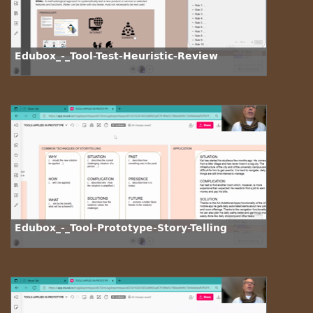
Edubox_-_Tool-Test-Heuristic-Review
Edubox_-_Tool-Prototype-Story-Telling