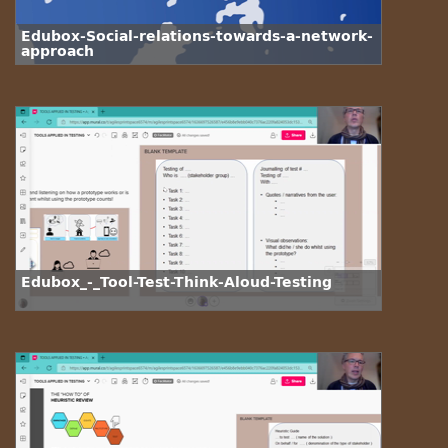
Edubox-Social-relations-towards-a-network-
approach
Edubox_-_Tool-Test-Think-Aloud-Testing