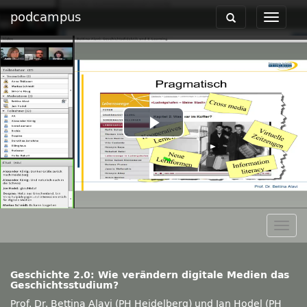
podcampus
Toggle
Toggle
navigation
navigat
Play
Video
Togg
navig
Geschichte 2.0: Wie verändern digitale Medien das
Geschichtsstudium?
Prof. Dr. Bettina Alavi (PH Heidelberg) und Jan Hodel (PH