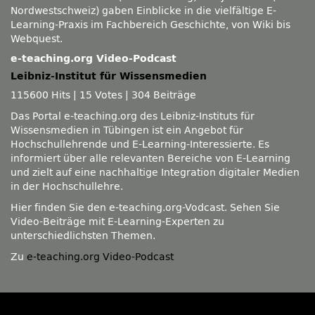
Nordwestschweiz) gaben Einblicke in die vielfältige E-
Learning-Praxis im Fachbereich Geschichte, von Wiki bis
Webquest.
e-teaching.org Video-Podcast
Leibniz-Institut für Wissensmedien
115600 Hits
|
15 Votes
|
304 Beiträge
Das Portal e-teaching.org des Leibniz-Instituts für
Wissensmedien in Tübingen ist ein Angebot für
Hochschullehrende und E-Learning-Interessierte. Es
informiert über alle relevanten Bereiche von E-Learning
und zielt auf eine nachhaltige Integration digitaler Medien
in der Hochschullehre.
Hier finden Sie den e-teaching.org-Vodcast. Sehen Sie
Video-Beiträge mit E-Learning-Experten zu
unterschiedlichsten Themen.
Zu
e-teaching.org Video-Podcast