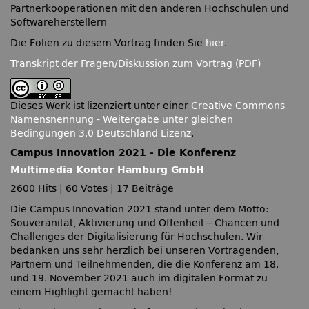
Partnerkooperationen mit den anderen Hochschulen und
Softwareherstellern
Die Folien zu diesem Vortrag finden Sie
hier
.
Transkript der Fragen/Diskussion zum Vortrag (PDF)
Dieses Werk ist lizenziert unter einer
Creative Commons
Namensnennung - Weitergabe unter gleichen
Bedingungen 3.0 Deutschland Lizenz
.
Campus Innovation 2021 - Die Konferenz
Multimedia Kontor Hamburg GmbH
2600 Hits
|
60 Votes
|
17 Beiträge
Die Campus Innovation 2021 stand unter dem Motto:
Souveränität, Aktivierung und Offenheit – Chancen und
Challenges der Digitalisierung für Hochschulen. Wir
bedanken uns sehr herzlich bei unseren Vortragenden,
Partnern und Teilnehmenden, die die Konferenz am 18.
und 19. November 2021 auch im digitalen Format zu
einem Highlight gemacht haben!