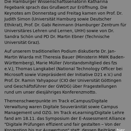
Die Hamburger Wissenschaftssenatorin Katharina
Fegebank sprach das Grußwort zur Eröffnung. Die
Keynotes am Donnerstag und Freitag kamen von Prof. Dr.
Judith Simon (Universität Hamburg sowie Deutscher
Ethikrat), Prof. Dr. Gabi Reinmann (Hamburger Zentrum für
Universitäres Lehren und Lernen, UHH) sowie von Dr.
Sandra Schön und PD Dr. Martin Ebner (Technische
Universität Graz).
Auf unserem traditionellen Podium diskutierte Dr. Jan-
Martin Wiarda mit Theresia Bauer (Ministerin MWK Baden-
Württemberg), Marie Müller (Vorstandsmitglied des fzs
e.V.), Thomas Langkabel (National Technology Officer bei
Microsoft sowie Vizepräsident der Initiative D21 e.V.) und
Prof. Dr. Ramin Yahyapour (CIO der Universität Göttingen
und Geschäftsführer der GWDG) über Fragestellungen
rund um unser diesjähriges Konferenzmotto.
Themenschwerpunkte im Track eCampus/Digitale
Verwaltung waren Digitale Souveränität sowie Campus
Management und OZG. Im Track eLearning/Digitale Lehre
fand am 18.11. das Symposium der E-Assessment Alliance
Digitale Prüfungen effizient und fair gestalten – Von der
Konzeption bis zur Auswertung
statt, dessen Beiträge
hier