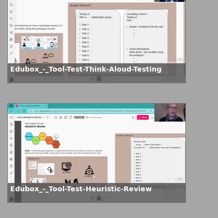
Edubox_-_Tool-Test-Think-Aloud-Testing
Edubox_-_Tool-Test-Heuristic-Review