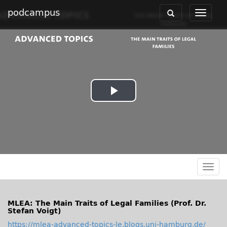
podcampus
Toggle
Toggle
navigation
navigat
Play
Video
Togg
navig
MLEA: The Main Traits of Legal Families (Prof. Dr.
Stefan Voigt)
https://mlea-advanced-topics-le.blogs.uni-hamburg.de/