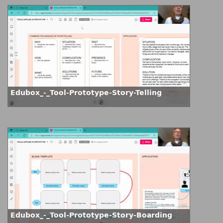
Edubox_-_Tool-Prototype-Story-Telling
Edubox_-_Tool-Prototype-Story-Boarding