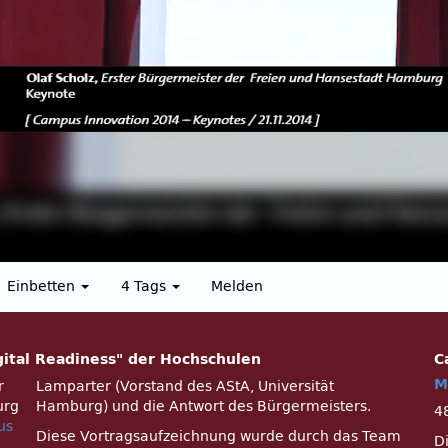
Einbetten
4 Tags
Melden
ital Readiness" der Hochschulen
C
M
r
Lamparter (Vorstand des AStA, Universität
urg
Hamburg) und die Antwort des Bürgermeisters.
4
us
Diese Vortragsaufzeichnung wurde durch das Team
D