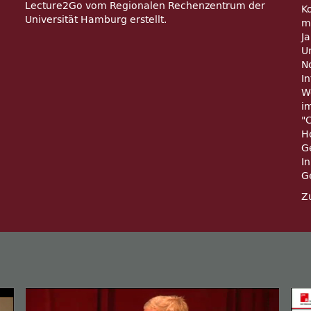
Lecture2Go vom Regionalen Rechenzentrum der
K
Universität Hamburg erstellt.
m
J
U
N
I
We
i
C
H
G
I
G
Z