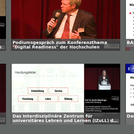
Podiumsgespräch zum Konferenzthema
BA
n
"Digital Readiness" der Hochschulen
Das Interdisziplinäre Zentrum für
Da
universitäres Lehren und Lernen (IZuLL) der
Universität Hamburg