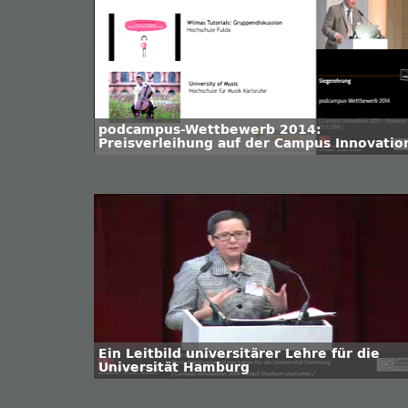
podcampus-Wettbewerb 2014:
Preisverleihung auf der Campus Innovatio
Ein Leitbild universitärer Lehre für die
Universität Hamburg