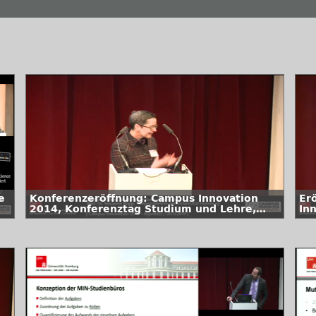
e
Konferenzeröffnung: Campus Innovation
Er
2014, Konferenztag Studium und Lehre,
In
Jahrestagung des Universitätskollegs
Le