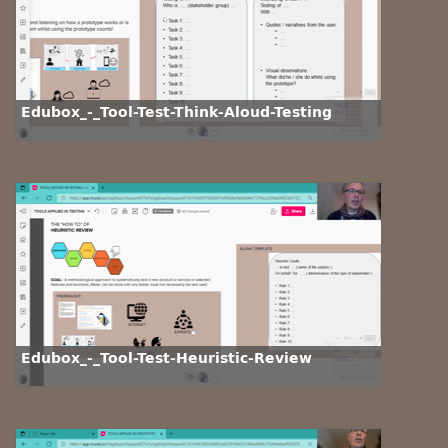
Edubox_-_Tool-Test-Think-Aloud-Testing
Edubox_-_Tool-Test-Heuristic-Review