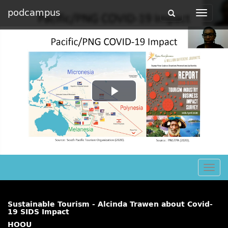
podcampus
Toggle
Toggle
navigation
navigat
Play
Video
Togg
navig
Sustainable Tourism - Alcinda Trawen about Covid-
19 SIDS Impact
HOOU