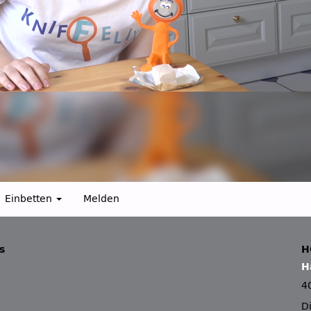
Einbetten
Melden
s
H
H
4
D