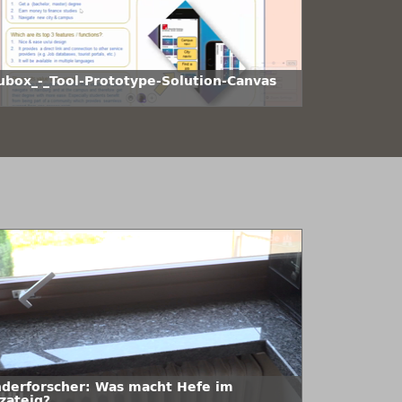
ubox_-_Tool-Prototype-Solution-Canvas
nderforscher: Was macht Hefe im
zateig?