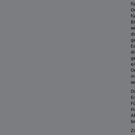
f
O
f
B
w
di
g
E
di
g
e
O
i
w
Di
E
F
H
A
b
Z