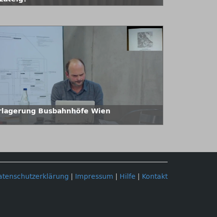
rlagerung Busbahnhöfe Wien
atenschutzerklärung
|
Impressum
|
Hilfe
|
Kontakt