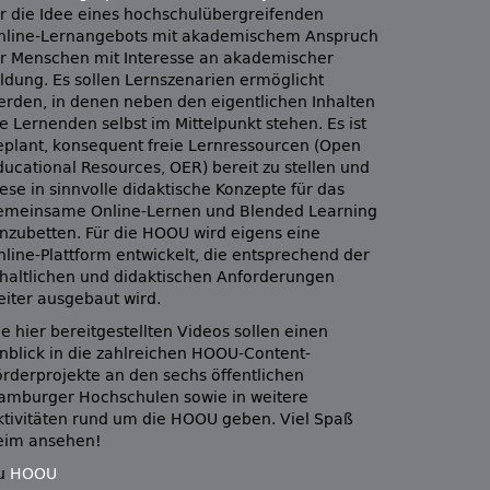
ür die Idee eines hochschulübergreifenden
nline-Lernangebots mit akademischem Anspruch
ür Menschen mit Interesse an akademischer
ildung. Es sollen Lernszenarien ermöglicht
erden, in denen neben den eigentlichen Inhalten
e Lernenden selbst im Mittelpunkt stehen. Es ist
eplant, konsequent freie Lernressourcen (Open
ducational Resources, OER) bereit zu stellen und
ese in sinnvolle didaktische Konzepte für das
emeinsame Online-Lernen und Blended Learning
inzubetten. Für die HOOU wird eigens eine
nline-Plattform entwickelt, die entsprechend der
nhaltlichen und didaktischen Anforderungen
eiter ausgebaut wird.
e hier bereitgestellten Videos sollen einen
inblick in die zahlreichen HOOU-Content-
örderprojekte an den sechs öffentlichen
amburger Hochschulen sowie in weitere
ktivitäten rund um die HOOU geben. Viel Spaß
eim ansehen!
u
HOOU