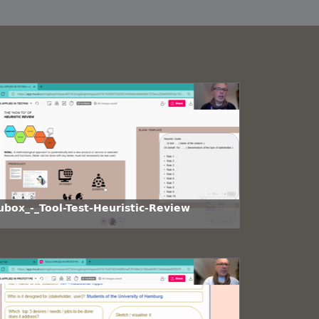
ubox_-_Tool-Test-Heuristic-Review