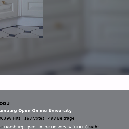
OOU
amburg Open Online University
00398 Hits
|
193 Votes
|
498 Beiträge
ie
Hamburg Open Online University (HOOU)
steht