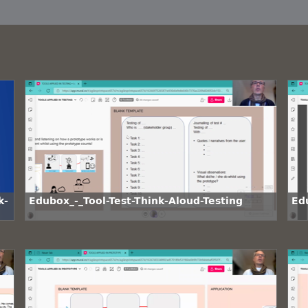
k-
Edubox_-_Tool-Test-Think-Aloud-Testing
Ed