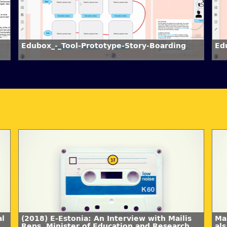
Edubox_-_Tool-Prototype-Story-Boarding
Ed
al
(2018) E-Estonia: An Interview with Mailis
Ma
Reps, Minister of Education and Research of
als