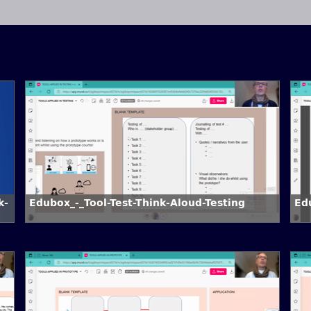
k-
Edubox_-_Tool-Test-Think-Aloud-Testing
Ed