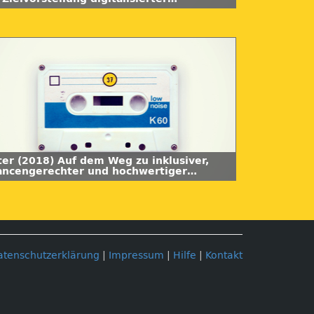
chschullehre. Synergie 05
ter (2018) Auf dem Weg zu inklusiver,
ancengerechter und hochwertiger
ldung. Open Educational Resources aus
ESCO-Perspektive. Synergie 05.
atenschutzerklärung
|
Impressum
|
Hilfe
|
Kontakt