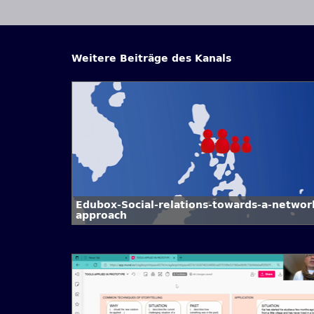
Weitere Beiträge des Kanals
Edubox-Social-relations-towards-a-networ
approach