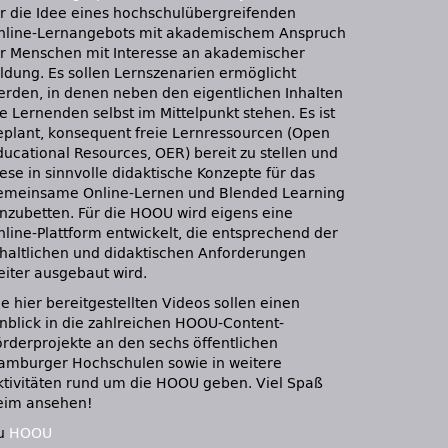
ür die Idee eines hochschulübergreifenden
nline-Lernangebots mit akademischem Anspruch
ür Menschen mit Interesse an akademischer
ildung. Es sollen Lernszenarien ermöglicht
erden, in denen neben den eigentlichen Inhalten
e Lernenden selbst im Mittelpunkt stehen. Es ist
eplant, konsequent freie Lernressourcen (Open
ducational Resources, OER) bereit zu stellen und
ese in sinnvolle didaktische Konzepte für das
emeinsame Online-Lernen und Blended Learning
inzubetten. Für die HOOU wird eigens eine
nline-Plattform entwickelt, die entsprechend der
nhaltlichen und didaktischen Anforderungen
eiter ausgebaut wird.
e hier bereitgestellten Videos sollen einen
inblick in die zahlreichen HOOU-Content-
örderprojekte an den sechs öffentlichen
amburger Hochschulen sowie in weitere
ktivitäten rund um die HOOU geben. Viel Spaß
eim ansehen!
u
HOOU