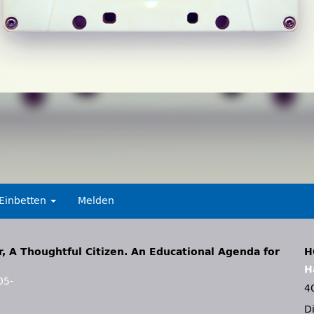
Einbetten
Melden
 A Thoughtful Citizen. An Educational Agenda for
H
H
05-
4
D