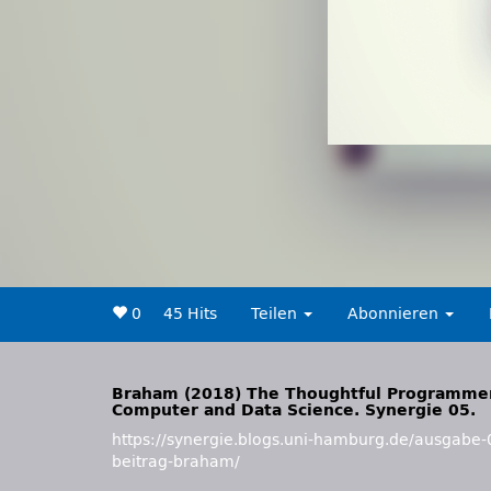
0
45 Hits
Teilen
Abonnieren
Braham (2018) The Thoughtful Programmer,
Computer and Data Science. Synergie 05.
https://synergie.blogs.uni-hamburg.de/ausgabe-
beitrag-braham/