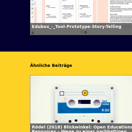
Edubox_-_Tool-Prototype-Story-Telling
Ähnliche Beiträge
Rödel (2018) Blickwinkel: Open Education
Resources – Wege zu einer nachhaltigen