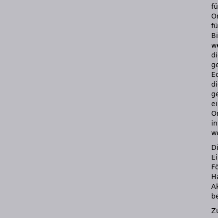
f
O
f
B
w
di
g
E
di
g
e
O
i
w
Di
E
F
H
A
b
Z