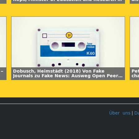
the Republic of Estonia, on democracy,
Ho
transparency, and digitalization. Synergie
05.
 –
Dobusch, Heimstädt (2018) Von Fake
Pe
Journals zu Fake News: Ausweg Open Peer
ch
Review? Synergie 05.
Bi
UN
Über uns
|
D