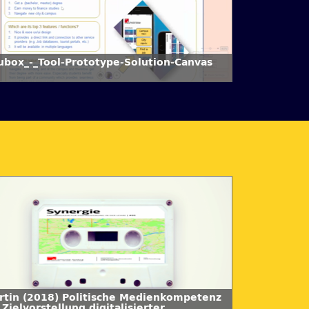
ubox_-_Tool-Prototype-Solution-Canvas
rtin (2018) Politische Medienkompetenz
 Zielvorstellung digitalisierter