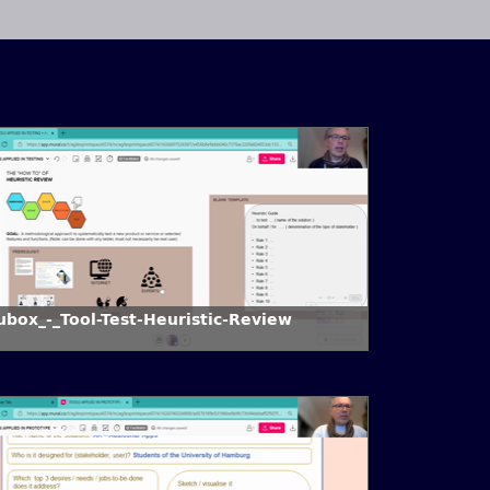
ubox_-_Tool-Test-Heuristic-Review