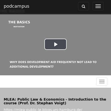
podcampus
Toggle
Toggle
navigation
navigat
Play
Video
Togg
navig
MLEA: Public Law & Economics - Introduction to the
course (Prof. Dr. Stephan Voigt)
https://mlea-public-le.blogs.uni-hamburg.de/