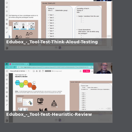
Edubox_-_Tool-Test-Think-Aloud-Testing
Edubox_-_Tool-Test-Heuristic-Review