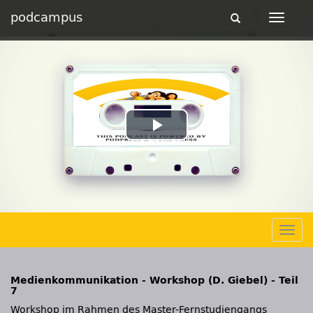
podcampus
Toggle
Toggle
navigation
navigat
Play
Video
Togg
navig
Medienkommunikation - Workshop (D. Giebel) - Teil
7
Workshop im Rahmen des Master-Fernstudiengangs