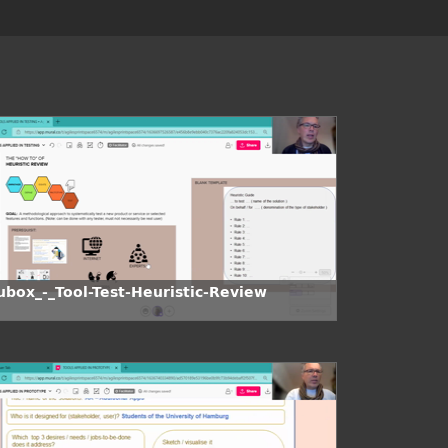
ubox_-_Tool-Test-Heuristic-Review