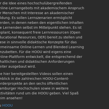
ür die Idee eines hochschulübergreifenden
nline-Lernangebots mit akademischem Anspruch
ür Menschen mit Interesse an akademischer
ildung. Es sollen Lernszenarien ermöglicht
erden, in denen neben den eigentlichen Inhalten
e Lernenden selbst im Mittelpunkt stehen. Es ist
eplant, konsequent freie Lernressourcen (Open
ducational Resources, OER) bereit zu stellen und
ese in sinnvolle didaktische Konzepte für das
emeinsame Online-Lernen und Blended Learning
inzubetten. Für die HOOU wird eigens eine
nline-Plattform entwickelt, die entsprechend der
nhaltlichen und didaktischen Anforderungen
eiter ausgebaut wird.
e hier bereitgestellten Videos sollen einen
inblick in die zahlreichen HOOU-Content-
örderprojekte an den sechs öffentlichen
amburger Hochschulen sowie in weitere
ktivitäten rund um die HOOU geben. Viel Spaß
eim ansehen!
u
HOOU