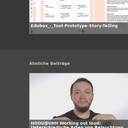
Edubox_-_Tool-Prototype-Story-Telling
Ähnliche Beiträge
HOOU@UHH Working out loud:
Unterschiedliche Arten von Beleuchtung