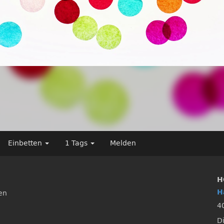
Einbetten
1 Tags
Melden
H
H
en
4
D