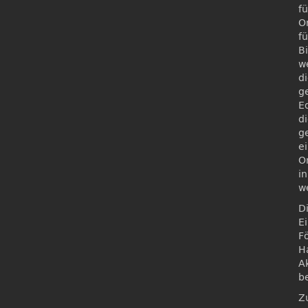
f
O
f
B
w
di
g
E
di
g
e
O
i
w
Di
E
F
H
A
b
Z