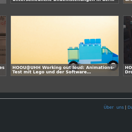
Videoproduktion (Tiefenschärfe)
es
HOOU@UHH Working out loud: Animations-
HO
Test mit Lego und der Software
Dr
Dragonframe
Über uns
|
D