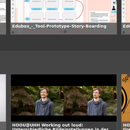
Edubox_-_Tool-Prototype-Story-Boarding
Ed
HOOU@UHH Working out loud:
HO
Unterschiedliche Bildeinstellungen in der
Gr