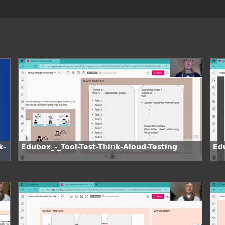
k-
Edubox_-_Tool-Test-Think-Aloud-Testing
Ed