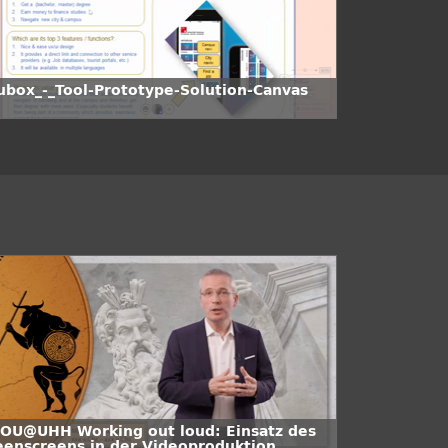
ubox_-_Tool-Prototype-Solution-Canvas
OU@UHH Working out loud: Einsatz des
eenscreens in der Videoproduktion