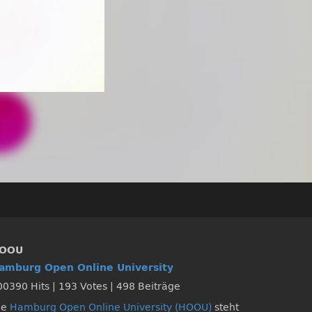
OOU
amburg Open Online University
00390 Hits
|
193 Votes
|
498 Beiträge
ie
Hamburg Open Online University (HOOU)
steht