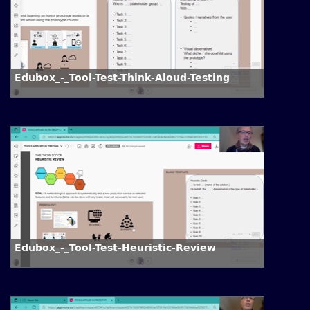
Edubox_-_Tool-Test-Think-Aloud-Testing
Edubox_-_Tool-Test-Heuristic-Review