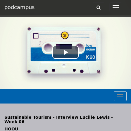
podcampus
Toggle
Toggle
navigation
navigat
Play
Video
Togg
navig
Sustainable Tourism - Interview Lucille Lewis -
Week 06
HOOU