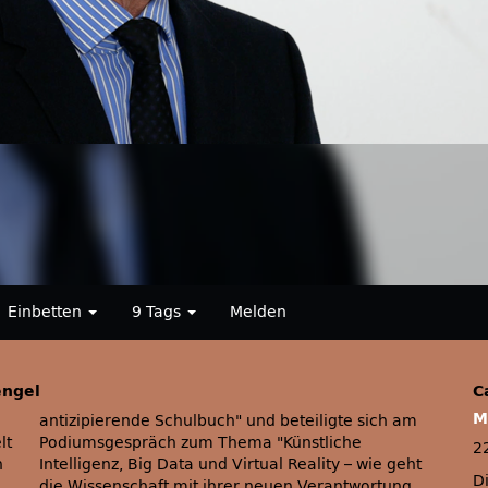
Einbetten
9 Tags
Melden
engel
C
M
antizipierende Schulbuch
und beteiligte sich am
lt
Podiumsgespräch zum Thema
Künstliche
2
n
Intelligenz, Big Data und Virtual Reality – wie geht
D
die Wissenschaft mit ihrer neuen Verantwortung