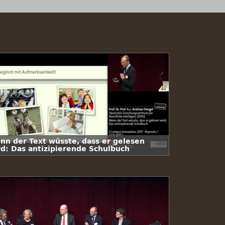
nn der Text wüsste, dass er gelesen
rd: Das antizipierende Schulbuch