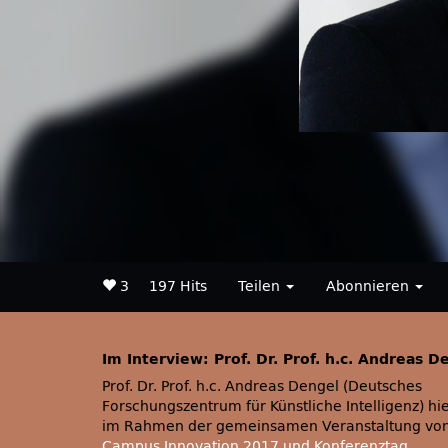
3
197 Hits
Teilen
Abonnieren
Im Interview: Prof. Dr. Prof. h.c. Andreas D
Prof. Dr. Prof. h.c. Andreas Dengel (Deutsches
Forschungszentrum für Künstliche Intelligenz) hie
im Rahmen der gemeinsamen Veranstaltung vo
Campus Innovation 2017 und Konferenztag