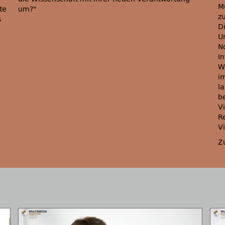
M
te
um?
z
s
D
U
N
I
We
i
l
b
V
R
V
Z