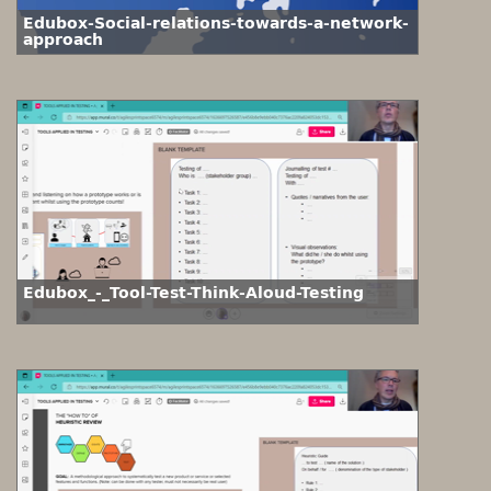
Edubox-Social-relations-towards-a-network-
approach
Edubox_-_Tool-Test-Think-Aloud-Testing