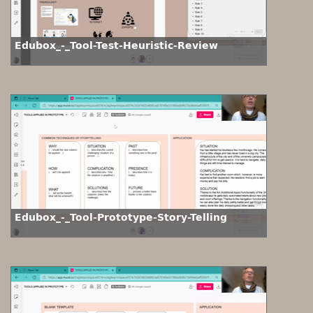
Edubox_-_Tool-Test-Heuristic-Review
Edubox_-_Tool-Prototype-Story-Telling