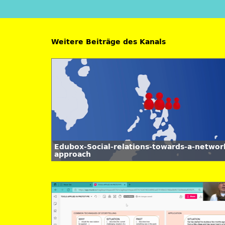
Weitere Beiträge des Kanals
Edubox-Social-relations-towards-a-networ
approach