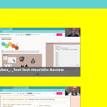
ubox_-_Tool-Test-Heuristic-Review