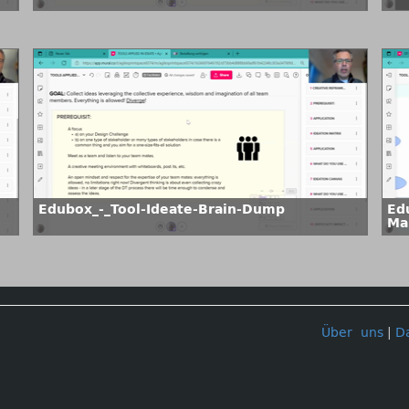
Edubox_-_Tool-Ideate-Brain-Dump
Ed
Ma
Über uns
|
D