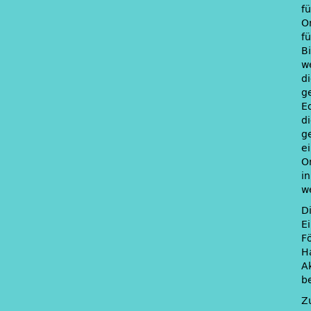
f
O
f
B
w
di
g
E
di
g
e
O
i
w
Di
E
F
H
A
b
Z