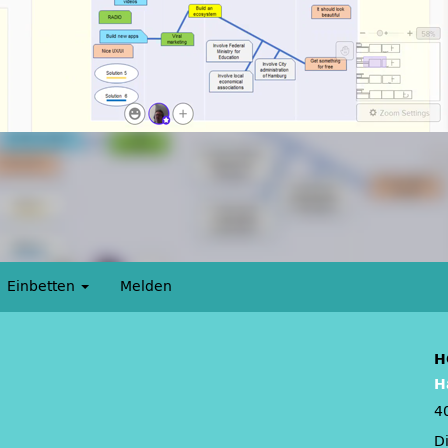
Einbetten
Melden
H
H
4
D