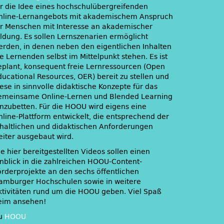
ür die Idee eines hochschulübergreifenden
nline-Lernangebots mit akademischem Anspruch
ür Menschen mit Interesse an akademischer
ildung. Es sollen Lernszenarien ermöglicht
erden, in denen neben den eigentlichen Inhalten
e Lernenden selbst im Mittelpunkt stehen. Es ist
eplant, konsequent freie Lernressourcen (Open
ducational Resources, OER) bereit zu stellen und
ese in sinnvolle didaktische Konzepte für das
emeinsame Online-Lernen und Blended Learning
inzubetten. Für die HOOU wird eigens eine
nline-Plattform entwickelt, die entsprechend der
nhaltlichen und didaktischen Anforderungen
eiter ausgebaut wird.
e hier bereitgestellten Videos sollen einen
inblick in die zahlreichen HOOU-Content-
örderprojekte an den sechs öffentlichen
amburger Hochschulen sowie in weitere
ktivitäten rund um die HOOU geben. Viel Spaß
eim ansehen!
u
HOOU