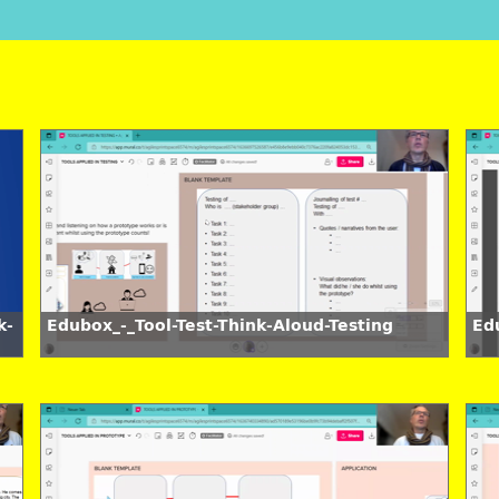
k-
Edubox_-_Tool-Test-Think-Aloud-Testing
Ed