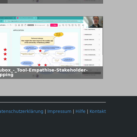
ubox_-_Tool-Empathise-Stakeholder-
pping
atenschutzerklärung
|
Impressum
|
Hilfe
|
Kontakt