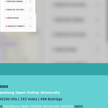
OOU
amburg Open Online University
00290 Hits
|
193 Votes
|
498 Beiträge
ie
Hamburg Open Online University (HOOU)
steht