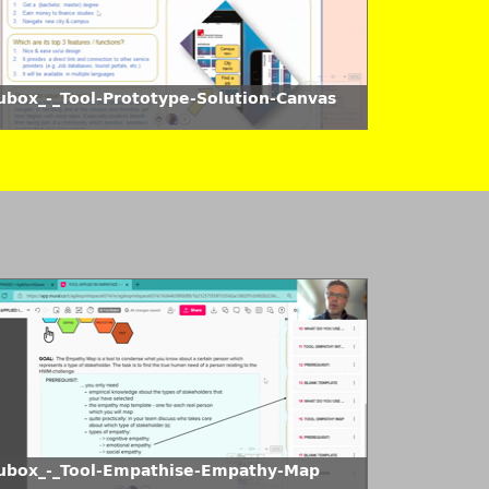
ubox_-_Tool-Prototype-Solution-Canvas
ubox_-_Tool-Empathise-Empathy-Map