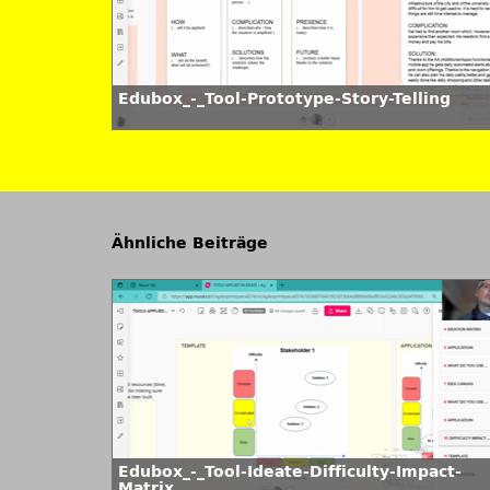
Edubox_-_Tool-Prototype-Story-Telling
Ähnliche Beiträge
Edubox_-_Tool-Ideate-Difficulty-Impact-
Matrix