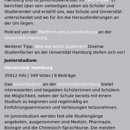
Hamburg und ist Juniorstudierender im
Fach Physik
. Er
berichtet über sein vielseitiges Leben als Schüler und
Studierender und erzählt uns, was Schule und Universität
unterscheidet und wo für ihn die Herausforderungen an
der Uni liegen.
Podcast von der
Plattform des Juniorstudiums
an der
Universität Hamburg
Weiterer Tipp:
Was wie wofür studieren?
Diverse
Studienfächer an der Universität Hamburg stellen sich vor!
Juniorstudium
Universität Hamburg
35912 Hits
|
349 Votes
|
8 Beiträge
Das
Juniorstudium
an der
Universität Hamburg
bietet
interessierten und begabten Schülerinnen und Schülern
die Möglichkeit, neben der Schule bereits mit einem
Studium zu beginnen und regelmäßig an
Einführungsseminaren und Vorlesungen teilzunehmen.
Im Juniorstudium werden fast alle Studiengänge
angeboten, ausgenommen sind Medizin, Pharmazie,
Biologie und die Chinesisch-Sprachkurse. Die meisten