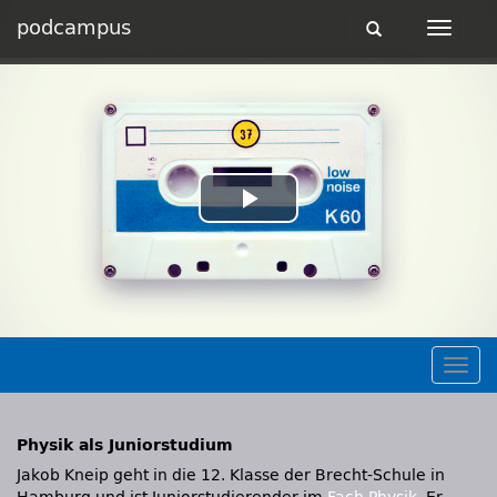
podcampus
Toggle
Toggle
navigation
navigat
Play
Video
Togg
navig
Physik als Juniorstudium
Jakob Kneip geht in die 12. Klasse der Brecht-Schule in