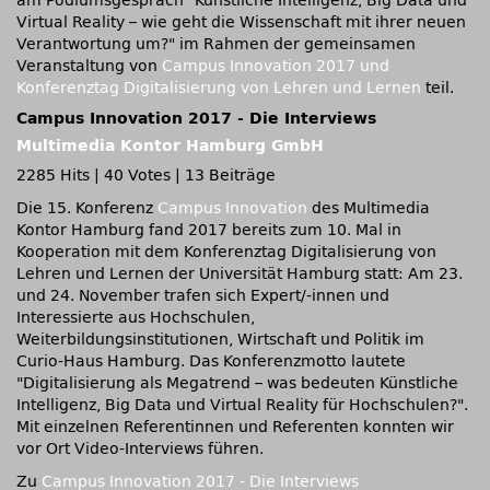
am Podiumsgespräch
Künstliche Intelligenz, Big Data und
Virtual Reality – wie geht die Wissenschaft mit ihrer neuen
Verantwortung um?
im Rahmen der gemeinsamen
Veranstaltung von
Campus Innovation 2017 und
Konferenztag Digitalisierung von Lehren und Lernen
teil.
Campus Innovation 2017 - Die Interviews
Multimedia Kontor Hamburg GmbH
2285 Hits
|
40 Votes
|
13 Beiträge
Die 15. Konferenz
Campus Innovation
des Multimedia
Kontor Hamburg fand 2017 bereits zum 10. Mal in
Kooperation mit dem Konferenztag Digitalisierung von
Lehren und Lernen der Universität Hamburg statt: Am 23.
und 24. November trafen sich Expert/-innen und
Interessierte aus Hochschulen,
Weiterbildungsinstitutionen, Wirtschaft und Politik im
Curio-Haus Hamburg. Das Konferenzmotto lautete
Digitalisierung als Megatrend – was bedeuten Künstliche
Intelligenz, Big Data und Virtual Reality für Hochschulen?
.
Mit einzelnen Referentinnen und Referenten konnten wir
vor Ort Video-Interviews führen.
Zu
Campus Innovation 2017 - Die Interviews