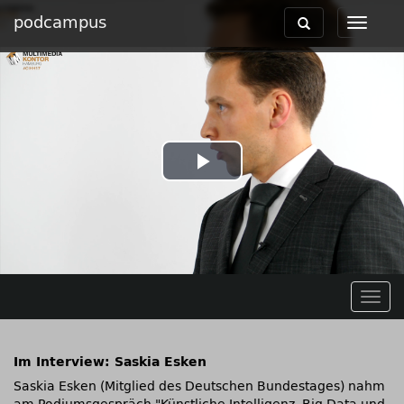
podcampus
Toggle
Toggle
navigation
navigat
Play
Video
Togg
navig
Im Interview: Saskia Esken
Saskia Esken (Mitglied des Deutschen Bundestages) nahm