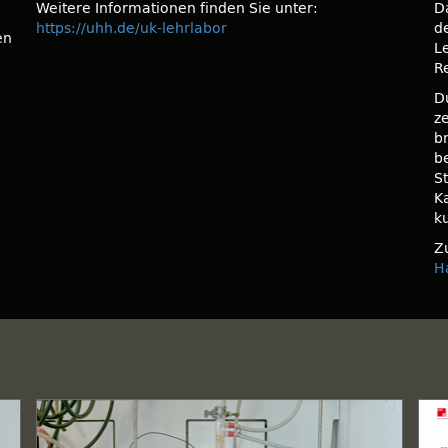
Weitere Informationen finden Sie unter:
D
n
https://uhh.de/uk-lehrlabor
d
en
L
R
D
z
b
b
S
K
k
Z
H