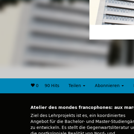
0
90 Hits
Teilen
Abonnieren
Atelier des mondes francophones: aux mar
Ziel des Lehrprojekts ist es, ein koordiniertes
breitgefächerten Arbeits- und Prüfungsformate
Angebot für die Bachelor- und Master-Studiengä
auch multimediale und berufsreleva
zu entwickeln. Es stellt die Gegenwartsliteratur 
die postkoloniale Realität von Nord- und