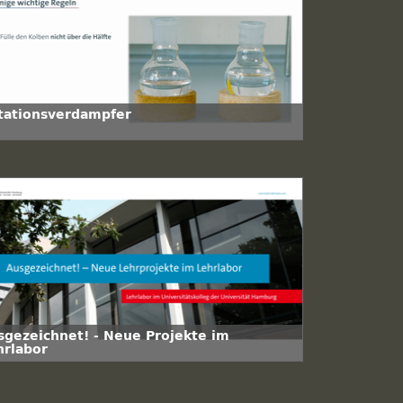
tationsverdampfer
sgezeichnet! - Neue Projekte im
hrlabor