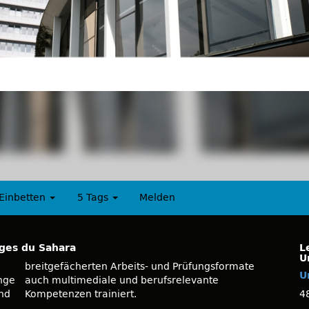
Einbetten
5 Tags
Melden
ges du Sahara
L
U
U
nge
nte
und
Kompetenzen trainiert.
4