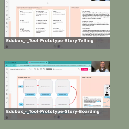
Edubox_-_Tool-Prototype-Story-Telling
Edubox_-_Tool-Prototype-Story-Boarding