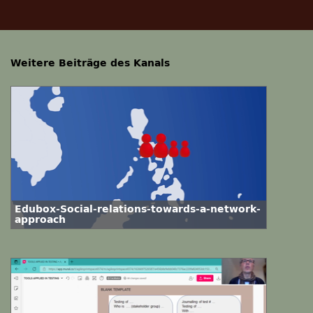
Weitere Beiträge des Kanals
Edubox-Social-relations-towards-a-network-
approach