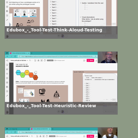
Edubox_-_Tool-Test-Think-Aloud-Testing
Edubox_-_Tool-Test-Heuristic-Review