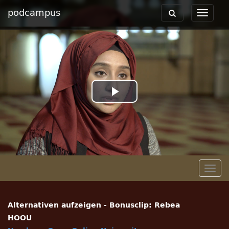
podcampus
Toggle
Toggle
navigation
navigat
Play
Video
Togg
navig
Alternativen aufzeigen - Bonusclip: Rebea
HOOU