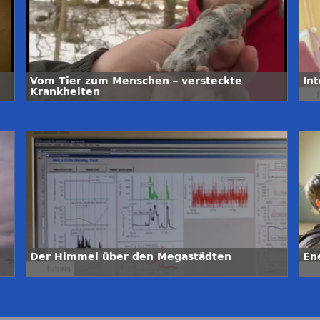
Vom Tier zum Menschen – versteckte
In
Krankheiten
Der Himmel über den Megastädten
En