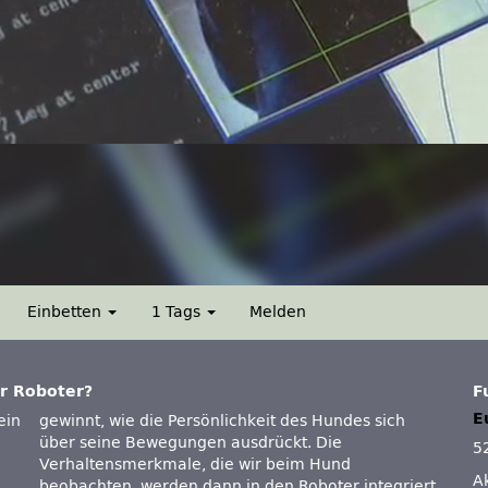
Einbetten
1 Tags
Melden
r Roboter?
F
E
ein
gewinnt, wie die Persönlichkeit des Hundes sich
über seine Bewegungen ausdrückt. Die
5
Verhaltensmerkmale, die wir beim Hund
A
beobachten, werden dann in den Roboter integriert.