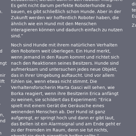
d
Es geht nicht darum perfekte Roboterhunde zu
t
n.
bauen, es gibt schließlich schon Hunde. Aber in der
E
Zukunft werden wir hoffentlich Roboter haben, die
ähnlich wie ein Hund mit den Menschen
Z
interagieren können und dadurch einfach zu nutzen
sind.”
Noch sind Hunde mit ihrem natürlichen Verhalten
nd
den Robotern weit überlegen. Ein Hund merkt,
wenn jemand in den Raum kommt und richtet sich
ingt
nach den Reaktionen seines Besitzers. Hunde sind
aufmerksam und untersuchen jedes neue Objekt,
mir
das in ihrer Umgebung auftaucht. Und vor allem
lft
fühlen sie, wenn etwas nicht stimmt. Die
”
Verhaltensforscherin Marta Gasci will sehen, wie
Borka reagiert, wenn ihre Besitzerin Erica anfängt
zu weinen, sie schildert das Experiment: “Erica
,
spielt mit einem Gerät die Geräusche eines
weinenden Menschen ab. Der Hund ist ganz
n,
aufgeregt, er springt hoch und dann er gibt laut,
und
das Bellen ist ein Alarmsignal und am Ende geht er
n
zu der Fremden im Raum, denn sie tut nichts,
n