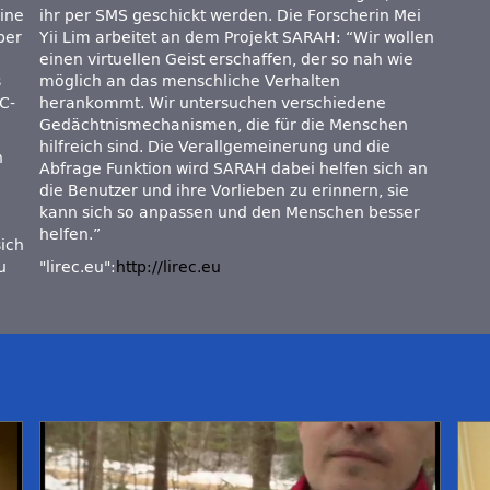
eine
ihr per SMS geschickt werden. Die Forscherin Mei
ber
Yii Lim arbeitet an dem Projekt SARAH: “Wir wollen
einen virtuellen Geist erschaffen, der so nah wie
s
möglich an das menschliche Verhalten
C-
herankommt. Wir untersuchen verschiedene
Gedächtnismechanismen, die für die Menschen
hilfreich sind. Die Verallgemeinerung und die
h
Abfrage Funktion wird SARAH dabei helfen sich an
die Benutzer und ihre Vorlieben zu erinnern, sie
kann sich so anpassen und den Menschen besser
helfen.”
sich
u
lirec.eu
:
http://lirec.eu