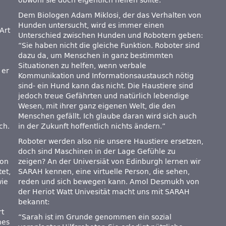
obwohl sie doch eigentlich helfen sollte.”
Dem Biologen Adam Miklosi, der das Verhalten von
Hunden untersucht, wird es immer einen
Art
Unterschied zwischen Hunden und Robotern geben:
“Sie haben nicht die gleiche Funktion. Roboter sind
dazu da, um Menschen in ganz bestimmten
Situationen zu helfen, wenn verbale
 er
Kommunikation und Informationsaustausch nötig
sind- ein Hund kann das nicht. Die Haustiere sind
jedoch treue Gefährten und natürlich lebendige
Wesen, mit ihrer ganz eigenen Welt, die den
Menschen gefällt. Ich glaube daran wird sich auch
ch.
in der Zukunft hoffentlich nichts ändern.”
a
Roboter werden also nie unsere Haustiere ersetzen,
doch sind Maschinen in der Lage Gefühle zu
von
zeigen? An der Universiät von Edinburgh lernen wir
et,
SARAH kennen, eine virtuelle Person, die sehen,
wie
reden und sich bewegen kann. Amol Desmukh von
der Heriot Watt Univesität macht uns mit SARAH
bekannt:
rt
“Sarah ist im Grunde genommen ein sozial
nes