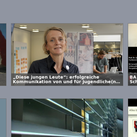
„Diese jungen Leute“: erfolgreiche
BA
Kommunikation von und für Jugendliche(n)
Sc
#schh19
Pe
mi