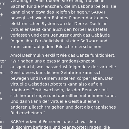
veranlagter Hilfsroboter. Sie erledigt nützliche
dem
Sachen für die Menschen, die im Labor arbeiten, sie
r
kann einem etwa das Telefon bringen.” SARAH
ch
bewegt sich wie der Roboter Pioneer dank eines
elektronischen Systems an der Decke. Doch ihr
r
virtueller Geist kann auch den Körper aus Metal
verlassen und dem Benutzer durch das Gebäude
at
folgen, ihre Persönlichkeit ist eine Software und
u
kann somit auf jedem Bildschirm erscheinen.
Amol Deshmukh erklärt wie das Ganze funktioniert:
ter
“Wir haben uns dieses Migrationskonzept
st
ausgedacht, was passiert ist folgendes: der virtuelle
en.
Geist dieses künstlichen Gefährten kann sich
bewegen und in einem anderen Körper leben. Der
virtuelle Geist des Roboters kann also auf ein
tragbares Gerät wechseln, das der Benutzer mit
g
sich herum tragen und überallhin mitnehmen kann.
e
Und dann kann der virtuelle Geist auf einen
anderen Bildschirm gehen und dort als graphisches
Bild erscheinen.”
.
in
SARAH erkennt Personen, die sich vor dem
nd
Bildschirm befinden und beantwortet Fragen, die