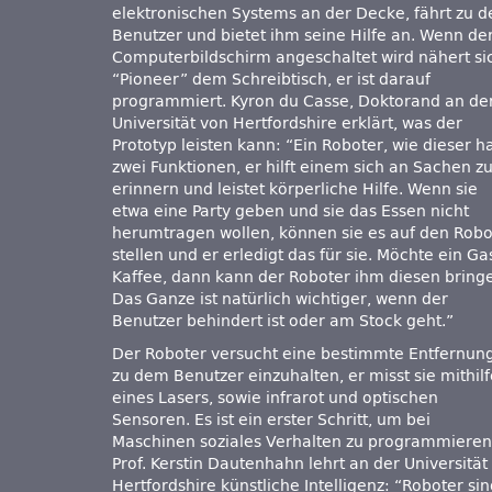
elektronischen Systems an der Decke, fährt zu 
Benutzer und bietet ihm seine Hilfe an. Wenn de
Computerbildschirm angeschaltet wird nähert si
“Pioneer” dem Schreibtisch, er ist darauf
programmiert. Kyron du Casse, Doktorand an de
Universität von Hertfordshire erklärt, was der
Prototyp leisten kann: “Ein Roboter, wie dieser h
zwei Funktionen, er hilft einem sich an Sachen z
erinnern und leistet körperliche Hilfe. Wenn sie
etwa eine Party geben und sie das Essen nicht
herumtragen wollen, können sie es auf den Robo
stellen und er erledigt das für sie. Möchte ein Ga
Kaffee, dann kann der Roboter ihm diesen bring
Das Ganze ist natürlich wichtiger, wenn der
Benutzer behindert ist oder am Stock geht.”
Der Roboter versucht eine bestimmte Entfernun
zu dem Benutzer einzuhalten, er misst sie mithilf
eines Lasers, sowie infrarot und optischen
Sensoren. Es ist ein erster Schritt, um bei
Maschinen soziales Verhalten zu programmieren
Prof. Kerstin Dautenhahn lehrt an der Universität 
Hertfordshire künstliche Intelligenz: “Roboter si