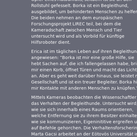
Rollstuhl gefesselt. Borka ist ein Begleithund,
ausgebildet, um behinderten Menschen zu helfe
Die beiden nehmen an dem europäischen
Forschungsprojekt LIREC teil, bei dem die
Kameradschaft zwischen Mensch und Tier
untersucht wird und als Vorbild für künftige
Hilfsroboter dient.
Erica ist im täglichen Leben auf ihren Begleithu
angewiesen: “Borka ist mir eine große Hilfe, sie
hebt Sachen auf, die ich fallengelassen habe, br
mir einen Korb, öffnet Türen und macht das Licht
an. Aber es geht weit darüber hinaus, sie leistet 
Gesellschaft und ist ein treuer Begleiter. Borka hi
mir Kontakte mit anderen Menschen zu knüpfen.
Mittels Kameras beobachten die Wissenschaftler
das Verhalten der Begleithunde. Untersucht wird
wie sie sich innerhalb eines Raums orientieren,
welche Entfernung sie zu ihrem Besitzer einhalte
wie sie kommunizieren, Eigeninititive ergreifen 
auf Befehle gehorchen. Die Verhaltensforscheri
Marta Gacsi arbeitet an der Eötovös Universität i