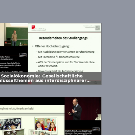
 Sozialökonomie: Gesellschaftliche
hlüsselthemen aus interdisziplinärer
rspektive verstehen - Für Interessierte
t und ohne Abitur