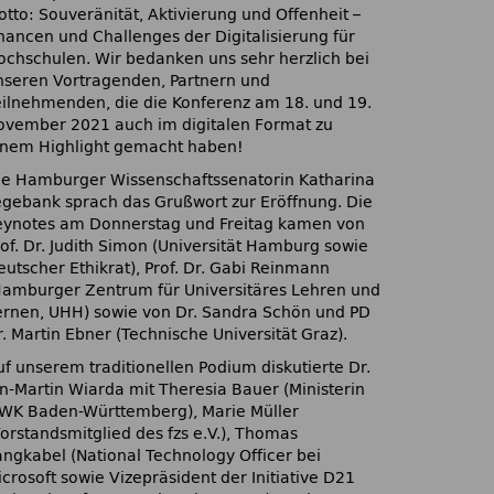
otto: Souveränität, Aktivierung und Offenheit –
hancen und Challenges der Digitalisierung für
ochschulen. Wir bedanken uns sehr herzlich bei
nseren Vortragenden, Partnern und
eilnehmenden, die die Konferenz am 18. und 19.
ovember 2021 auch im digitalen Format zu
inem Highlight gemacht haben!
ie Hamburger Wissenschaftssenatorin Katharina
egebank sprach das Grußwort zur Eröffnung. Die
eynotes am Donnerstag und Freitag kamen von
rof. Dr. Judith Simon (Universität Hamburg sowie
eutscher Ethikrat), Prof. Dr. Gabi Reinmann
Hamburger Zentrum für Universitäres Lehren und
ernen, UHH) sowie von Dr. Sandra Schön und PD
. Martin Ebner (Technische Universität Graz).
uf unserem traditionellen Podium diskutierte Dr.
an-Martin Wiarda mit Theresia Bauer (Ministerin
WK Baden-Württemberg), Marie Müller
Vorstandsmitglied des fzs e.V.), Thomas
angkabel (National Technology Officer bei
crosoft sowie Vizepräsident der Initiative D21