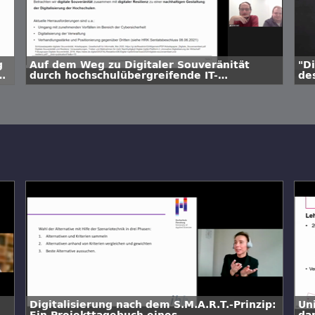
g
Auf dem Weg zu Digitaler Souveränität
"D
durch hochschulübergreifende IT-
de
Governance in Bayern
Bi
Digitalisierung nach dem S.M.A.R.T.-Prinzip:
Un