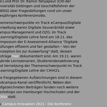
.V.) und Prof. Dr. Ramin Yahyapour (CIO der
niversität Göttingen und Geschäftsführer der
WDG) über Fragestellungen rund um unser
iesjähriges Konferenzmotto.
hemenschwerpunkte im Track eCampus/Digitale
erwaltung waren Digitale Souveränität sowie
ampus Management und OZG. Im Track
Learning/Digitale Lehre fand am 18.11. das
ymposium der E-Assessment Alliance
Digitale
üfungen effizient und fair gestalten – Von der
onzeption bis zur Auswertung
statt, dessen
eiträge
hier
dokumentiert sind. Am 19.11. waren
ybride Lernszenarien, Studierendenaktivierung
nd Vernetzung der Themenschwerpunkt im Track
Learning/Digitale Lehre der CIHH21.
ie freigegebenen Aufzeichnungen sind in diesem
odcampus-Kanal veröffentlicht. Neben den
ufgezeichneten Beiträgen fanden noch weitere
orkshops von Hamburger Hochschulen und der
OOU
statt.
u
Campus Innovation 2021 - Die Konferenz