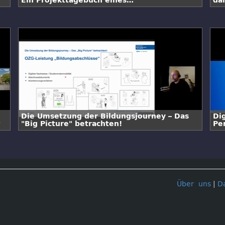
Ein Projekttagebuch eines
da
Einführungsprojektes in Corona-Zeiten
Die Umsetzung der Bildungsjourney – Das
Di
?
"Big Picture" betrachten!
Pe
Über uns
|
D