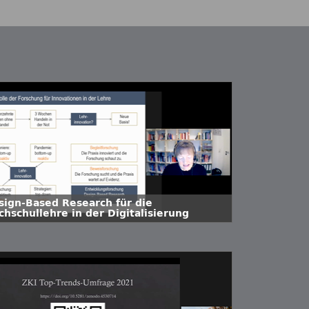
sign-Based Research für die
chschullehre in der Digitalisierung