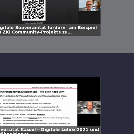
igitale Souveränität fördern" am Beispiel
s ZKI Community-Projekts zu
gBlueButton
iversität Kassel – Digitale Lehre 2021 und