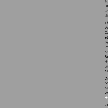
e
U
G
d
T
V
C
e
S
Pr
K
B
H
u
e
D
p
a
W
H
Z