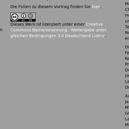
M
Die Folien zu diesem Vortrag finden Sie
hier
.
C
H
u
Dieses Werk ist lizenziert unter einer
Creative
T
in
Commons Namensnennung - Weitergabe unter
N
gleichen Bedingungen 3.0 Deutschland Lizenz
.
e
D
F
K
P
D
(
L
Dr
A
J
M
(
L
Mi