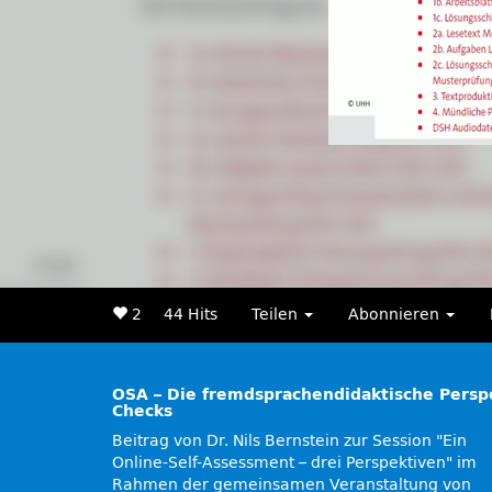
2
44 Hits
Teilen
Abonnieren
OSA – Die fremdsprachendidaktische Perspe
Checks
Beitrag von Dr. Nils Bernstein zur Session
Ein
Online-Self-Assessment – drei Perspektiven
im
Rahmen der gemeinsamen Veranstaltung von