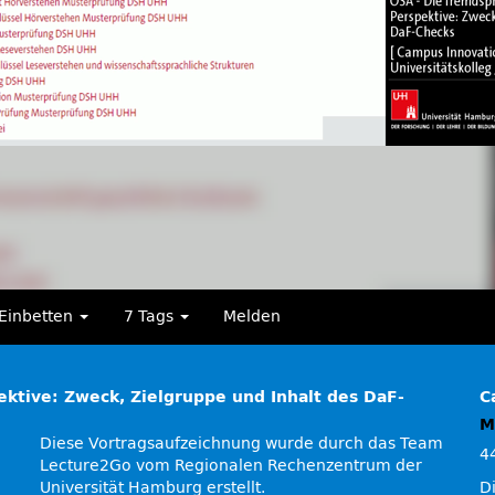
Einbetten
7 Tags
Melden
ktive: Zweck, Zielgruppe und Inhalt des DaF-
C
M
Diese Vortragsaufzeichnung wurde durch das Team
4
Lecture2Go vom Regionalen Rechenzentrum der
Universität Hamburg erstellt.
D