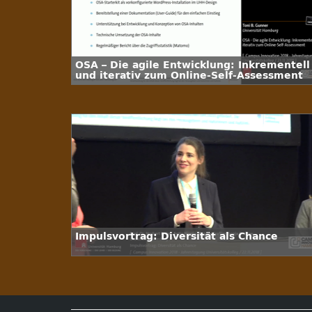
OSA – Die agile Entwicklung: Inkrementell
und iterativ zum Online-Self-Assessment
Impulsvortrag: Diversität als Chance