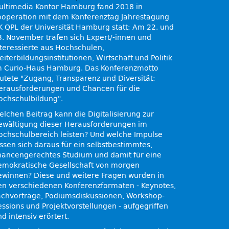
ultimedia Kontor Hamburg fand 2018 in
ooperation mit dem Konferenztag Jahrestagung
K QPL der Universität Hamburg statt: Am 22. und
3. November trafen sich Expert/-innen und
nteressierte aus Hochschulen,
iterbildungsinstitutionen, Wirtschaft und Politik
m Curio-Haus Hamburg. Das Konferenzmotto
autete
Zugang, Transparenz und Diversität:
erausforderungen und Chancen für die
ochschulbildung
.
elchen Beitrag kann die Digitalisierung zur
ewältigung dieser Herausforderungen im
ochschulbereich leisten? Und welche Impulse
assen sich daraus für ein selbstbestimmtes,
hancengerechtes Studium und damit für eine
emokratische Gesellschaft von morgen
ewinnen? Diese und weitere Fragen wurden in
en verschiedenen Konferenzformaten - Keynotes,
achvorträge, Podiumsdiskussionen, Workshop-
essions und Projektvorstellungen - aufgegriffen
d intensiv erörtert.