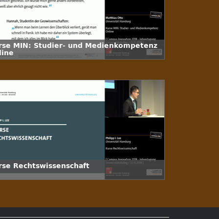
rse MIN: Studier- und Medienkompetenz
line
rse Rechtswissenschaft