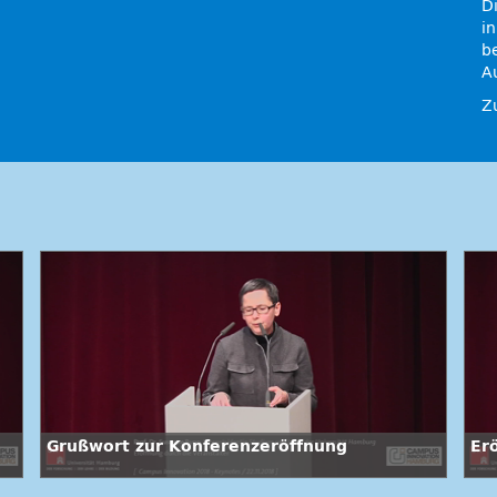
D
i
b
A
Z
Grußwort zur Konferenzeröffnung
Er