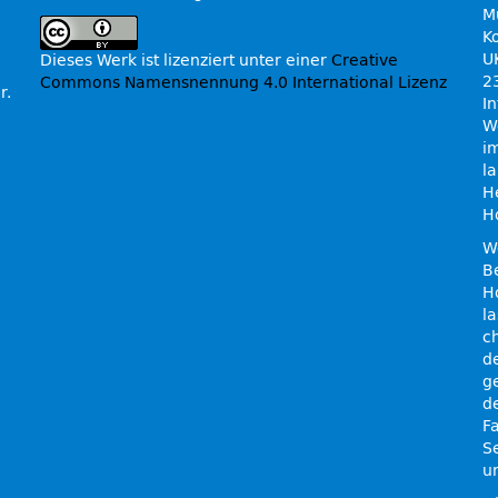
M
K
U
Dieses Werk ist lizenziert unter einer
Creative
2
Commons Namensnennung 4.0 International Lizenz
r.
I
We
i
l
H
H
W
B
H
l
c
d
g
d
F
S
un