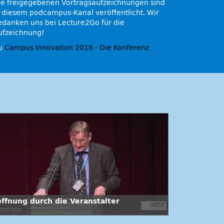
ie freigegebenen Vortragsaufzeichnungen sind
n diesem podcampus-Kanal veröffentlicht. Wir
edanken uns bei Lecture2Go für die
ufzeichnung!
u
Campus Innovation 2018 - Die Konferenz
öffnung durch die Veranstalter