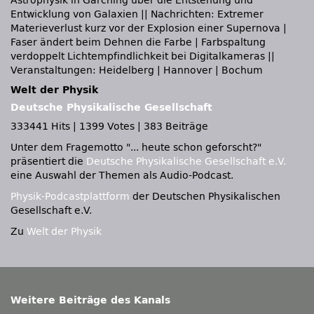
Astrophysik in Garching über die Entstehung und
Entwicklung von Galaxien || Nachrichten: Extremer
Materieverlust kurz vor der Explosion einer Supernova |
Faser ändert beim Dehnen die Farbe | Farbspaltung
verdoppelt Lichtempfindlichkeit bei Digitalkameras ||
Veranstaltungen: Heidelberg | Hannover | Bochum
Welt der Physik
Deutsche Physikalische Gesellschaft
333441 Hits
|
1399 Votes
|
383 Beiträge
Unter dem Fragemotto
... heute schon geforscht?
präsentiert die
Deutsche Physikalische Gesellschaft e.V.
eine Auswahl der Themen als Audio-Podcast.
Physik-Podcastplattform
der Deutschen Physikalischen
Gesellschaft e.V.
Zu
Welt der Physik
Weitere Beiträge des Kanals