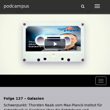
podcampus
Toggle
Toggle
navigation
navigat
Play
Video
Togg
navig
Folge 127 – Galaxien
Schwerpunkt: Thorsten Naab vom Max-Planck-Institut für