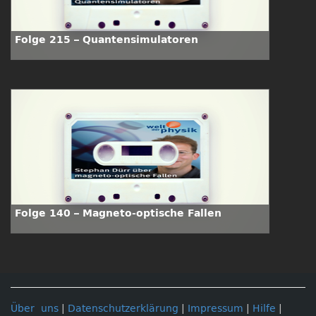
Folge 215 – Quantensimulatoren
Folge 140 – Magneto-optische Fallen
Über uns
|
Datenschutzerklärung
|
Impressum
|
Hilfe
|