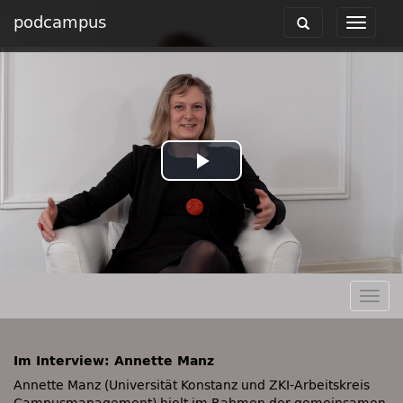
podcampus
Toggle
Toggle
navigation
navigat
Play
Video
Togg
navig
Im Interview: Annette Manz
Annette Manz (Universität Konstanz und ZKI-Arbeitskreis