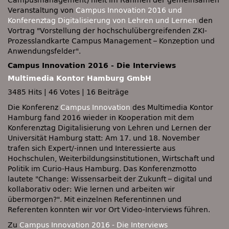
Campusmanagement) hielt im Rahmen der gemeinsamen
Veranstaltung von
Campus Innovation 2016 und
Konferenztag Digitalisierung von Lehren und Lernen
den
Vortrag
Vorstellung der hochschulübergreifenden ZKI-
Prozesslandkarte Campus Management – Konzeption und
Anwendungsfelder
.
Campus Innovation 2016 - Die Interviews
Multimedia Kontor Hamburg GmbH
3485 Hits
|
46 Votes
|
16 Beiträge
Die Konferenz
Campus Innovation
des Multimedia Kontor
Hamburg fand 2016 wieder in Kooperation mit dem
Konferenztag Digitalisierung von Lehren und Lernen der
Universität Hamburg statt: Am 17. und 18. November
trafen sich Expert/-innen und Interessierte aus
Hochschulen, Weiterbildungsinstitutionen, Wirtschaft und
Politik im Curio-Haus Hamburg. Das Konferenzmotto
lautete
Change: Wissensarbeit der Zukunft – digital und
kollaborativ oder: Wie lernen und arbeiten wir
übermorgen?
. Mit einzelnen Referentinnen und
Referenten konnten wir vor Ort Video-Interviews führen.
Zu
Campus Innovation 2016 - Die Interviews