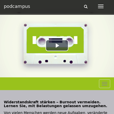
podcampus
Toggle
Toggle
navigation
navigat
Play
Video
Togg
navig
Widerstandskraft stärken – Burnout vermeiden.
Lernen Sie, mit Belastungen gelassen umzugehen.
Von vielen Menschen werden neue Aufgaben, veränderte