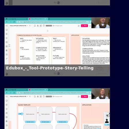
Edubox_-_Tool-Prototype-Story-Telling