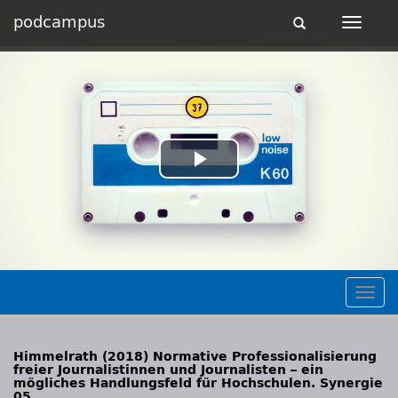
podcampus
Toggle
Toggle
navigation
navigat
Play
Video
Togg
navig
Himmelrath (2018) Normative Professionalisierung
freier Journalistinnen und Journalisten – ein
mögliches Handlungsfeld für Hochschulen. Synergie
05