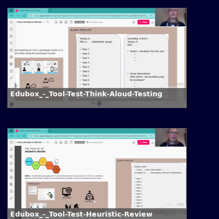
Edubox_-_Tool-Test-Think-Aloud-Testing
Edubox_-_Tool-Test-Heuristic-Review