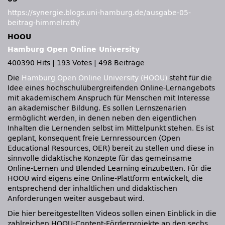
https://synergie.blogs.uni-hamburg.de/ausgabe-05-
beitrag-himmelrath/
HOOU
Hamburg Open Online University
400390 Hits
|
193 Votes
|
498 Beiträge
Die
Hamburg Open Online University (HOOU)
steht für die
Idee eines hochschulübergreifenden Online-Lernangebots
mit akademischem Anspruch für Menschen mit Interesse
an akademischer Bildung. Es sollen Lernszenarien
ermöglicht werden, in denen neben den eigentlichen
Inhalten die Lernenden selbst im Mittelpunkt stehen. Es ist
geplant, konsequent freie Lernressourcen (Open
Educational Resources, OER) bereit zu stellen und diese in
sinnvolle didaktische Konzepte für das gemeinsame
Online-Lernen und Blended Learning einzubetten. Für die
HOOU wird eigens eine Online-Plattform entwickelt, die
entsprechend der inhaltlichen und didaktischen
Anforderungen weiter ausgebaut wird.
Die hier bereitgestellten Videos sollen einen Einblick in die
zahlreichen HOOU-Content-Förderprojekte an den sechs