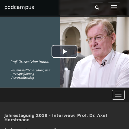
podcampus
Toggle
Toggle
navigation
navigat
Play
Video
Togg
navig
Jahrestagung 2019 - Interview: Prof. Dr. Axel
Horstmann