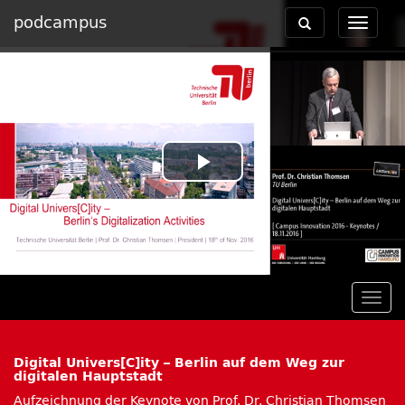
podcampus
Toggle
Toggle
navigation
navigat
Play
Video
Togg
navig
Digital Univers[C]ity – Berlin auf dem Weg zur
digitalen Hauptstadt
Aufzeichnung der Keynote von Prof. Dr. Christian Thomsen