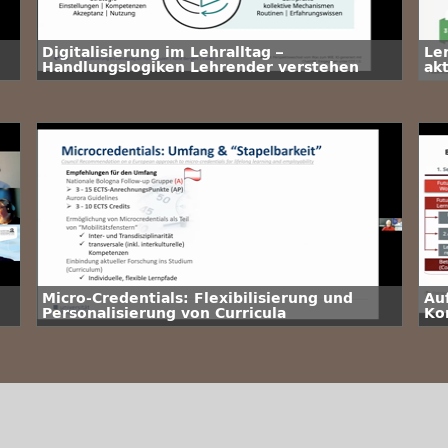
Digitalisierung im Lehralltag –
Le
Handlungslogiken Lehrender verstehen
ak
d
Micro-Credentials: Flexibilisierung und
Au
Personalisierung von Curricula
Ko