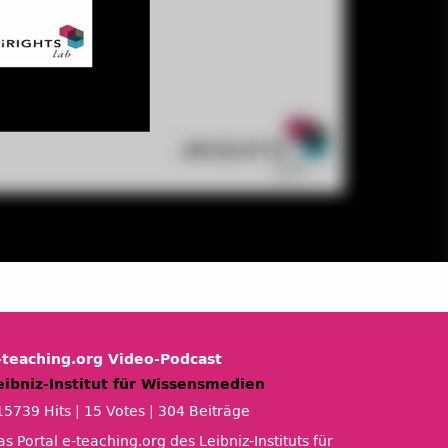
-teaching.org Video-Podcast
eibniz-Institut für Wissensmedien
15739 Hits
|
15 Votes
|
304 Beiträge
s Portal e-teaching.org des Leibniz-Instituts für