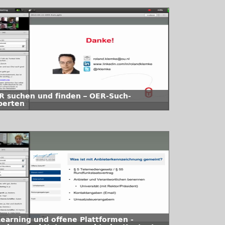
R suchen und finden – OER-Such-
perten
Learning und offene Plattformen -