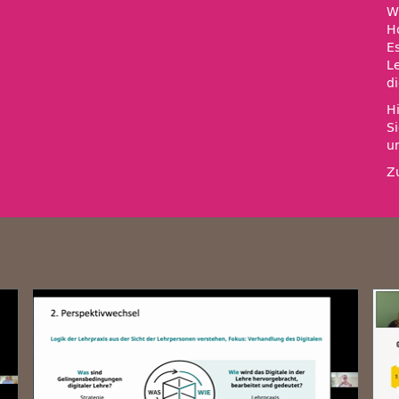
W
H
E
L
d
H
S
u
Z