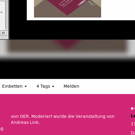
Einbetten
4 Tags
Melden
e
L
Andreas Link.
1
ng
Da