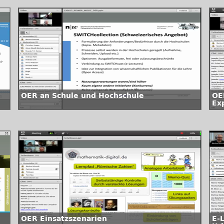
OER an Schule und Hochschule
OE
Ex
OER Einsatzszenarien
E-