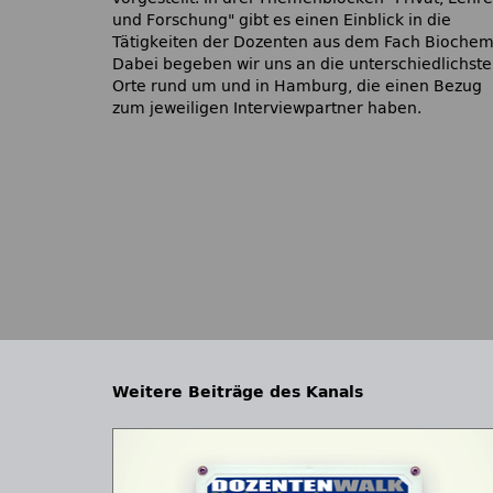
und Forschung
gibt es einen Einblick in die
Tätigkeiten der Dozenten aus dem Fach Biochem
Dabei begeben wir uns an die unterschiedlichst
Orte rund um und in Hamburg, die einen Bezug
zum jeweiligen Interviewpartner haben.
Weitere Beiträge des Kanals