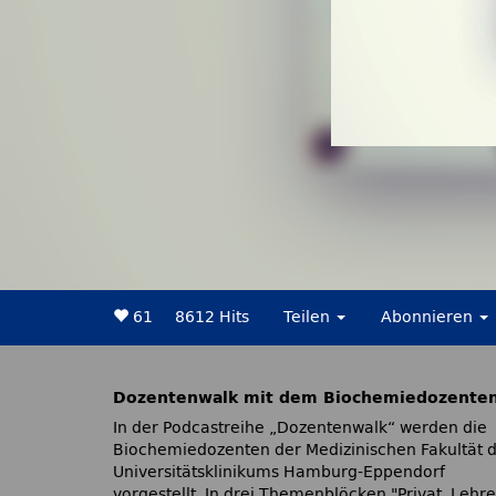
61
8612 Hits
Teilen
Abonnieren
Dozentenwalk mit dem Biochemiedozente
In der Podcastreihe „Dozentenwalk“ werden die
Biochemiedozenten der Medizinischen Fakultät 
Universitätsklinikums Hamburg-Eppendorf
vorgestellt. In drei Themenblöcken
Privat, Lehre