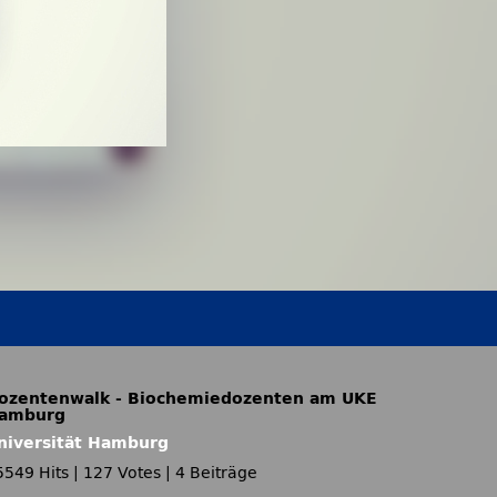
ozentenwalk - Biochemiedozenten am UKE
amburg
niversität Hamburg
5549 Hits
|
127 Votes
|
4 Beiträge