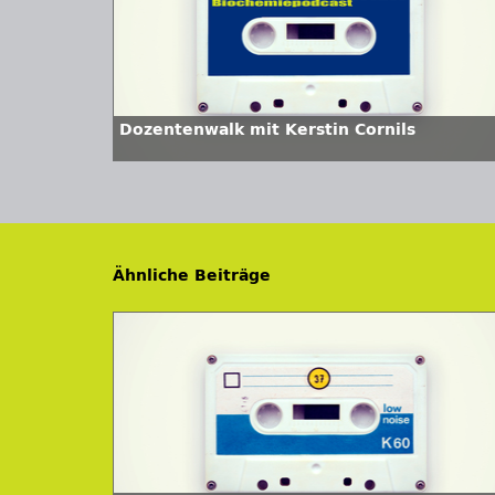
Dozentenwalk mit Kerstin Cornils
Ähnliche Beiträge