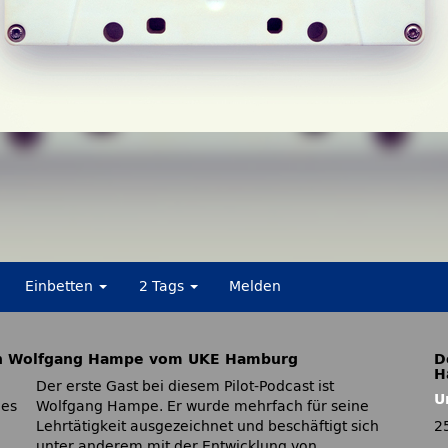
Einbetten
2 Tags
Melden
n Wolfgang Hampe vom UKE Hamburg
D
H
Der erste Gast bei diesem Pilot-Podcast ist
U
des
Wolfgang Hampe. Er wurde mehrfach für seine
Lehrtätigkeit ausgezeichnet und beschäftigt sich
2
unter anderem mit der Entwicklung von