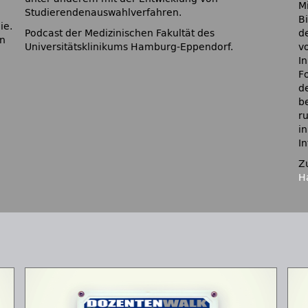
M
Studierendenauswahlverfahren.
B
ie.
Podcast der Medizinischen Fakultät des
d
en
Universitätsklinikums Hamburg-Eppendorf.
vo
I
F
d
b
r
i
I
Z
H