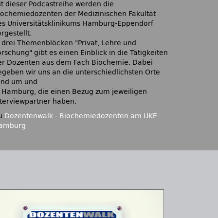
it dieser Podcastreihe werden die
iochemiedozenten der Medizinischen Fakultät
es Universitätsklinikums Hamburg-Eppendorf
rgestellt.
n drei Themenblöcken
Privat, Lehre und
orschung
gibt es einen Einblick in die Tätigkeiten
er Dozenten aus dem Fach Biochemie. Dabei
egeben wir uns an die unterschiedlichsten Orte
und um und
n Hamburg, die einen Bezug zum jeweiligen
nterviewpartner haben.
u
Dozentenwalk - Biochemiedozenten am UKE
amburg