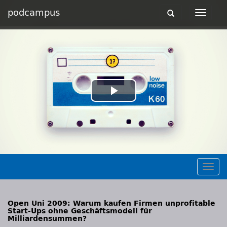
podcampus
Toggle
Toggle
navigation
navigat
Play
Video
Togg
navig
Open Uni 2009: Warum kaufen Firmen unprofitable
Start-Ups ohne Geschäftsmodell für
Milliardensummen?