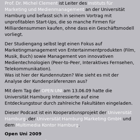
Prof. Dr. Michel Clement
ist Leiter des
Instituts für
Marketing und Medienmanagement
an der Universität
Hamburg und befasst sich in seinem Vortrag mit
unprofitablen Start-Ups, die so manche Firmen für
Milliardensummen kaufen, ohne dass ein Geschäftsmodell
vorliegt.
Der Studiengang selbst legt einen Fokus auf
Marketingmanagement von Entertainmentprodukten (Film,
Musik, Buch) sowie Management von innovativen
Medientechnologien (Peer-to-Peer, Interaktives Fernsehen,
Telekommunikation).
Was ist hier der Kundennutzen? Wie sieht es mit der
Analyse der Kundenpräferenzen aus?
Mit dem Tag der
OPEN UNI
am 13.06.09 hatte die
Universität Hamburg Interessierte auf eine
Entdeckungstour durch zahlreiche Fakultäten eingeladen.
Dieser Podcast ist ein Kooperationsprojekt der
Universität
Hamburg
, der
Universität Hamburg Marketing GmbH
und
dem
Multimedia Kontor Hamburg
.
Open Uni 2009