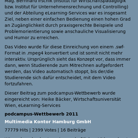
Mag. Bernhard Irschik (Institut für Wirtschaftspädagogik
bzw. Institut für Unternehmensrechnung und Controlling)
und der Abteilung eLearning-Services war es insgesamt
Ziel, neben einer einfachen Bedienung einen hohen Grad
an Zugänglichkeit durch praxisgerechte Beispiele und
Problemorientierung sowie anschauliche Visualisierung
und Humor zu erreichen.
Das Video wurde für diese Einreichung von einem .swf-
Format in .mpeg4 konvertiert und ist somit nicht mehr
interaktiv. Ursprünglich sieht das Konzept vor, dass immer
dann, wenn Studierende zum Mitrechnen aufgefordert
werden, das Video automatisch stoppt, bis der/die
Studierende sich dafür entscheidet, mit dem Video
fortzufahren.
Dieser Beitrag zum podcampus-Wettbewerb wurde
eingereicht von: Heike Bäcker, Wirtschaftsuniversität
Wien, eLearning-Services
podcampus-Wettbewerb 2011
Multimedia Kontor Hamburg GmbH
77779 Hits
|
2399 Votes
|
16 Beiträge