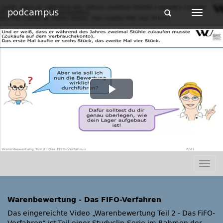
podcampus
Toggle
Toggle
navigation
navigat
Play
Video
Togg
navig
Warenbewertung - Das FIFO-Verfahren
Das eingereichte Video „Warenbewertung Teil 2 - Das FiFO-