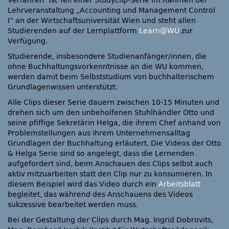
Verfahren“ ist Teil einer Studyclip-Serie im Rahmen der
Lehrveranstaltung „Accounting und Management Control
I“ an der Wirtschaftsuniversität Wien und steht allen
Studierenden auf der Lernplattform
Learn@WU
zur
Verfügung.
Studierende, insbesondere Studienanfänger/innen, die
ohne Buchhaltungsvorkenntnisse an die WU kommen,
werden damit beim Selbststudium von buchhalterischem
Grundlagenwissen unterstützt.
Alle Clips dieser Serie dauern zwischen 10-15 Minuten und
drehen sich um den unbeholfenen Stuhlhändler Otto und
seine pfiffige Sekretärin Helga, die ihrem Chef anhand von
Problemstellungen aus ihrem Unternehmensalltag
Grundlagen der Buchhaltung erläutert. Die Videos der Otto
& Helga Serie sind so angelegt, dass die Lernenden
aufgefordert sind, beim Anschauen des Clips selbst auch
aktiv mitzuarbeiten statt den Clip nur zu konsumieren. In
diesem Beispiel wird das Video durch ein
Arbeitsblatt
begleitet, das während des Anschauens des Videos
sukzessive bearbeitet werden muss.
Bei der Gestaltung der Clips durch Mag. Ingrid Dobrovits,