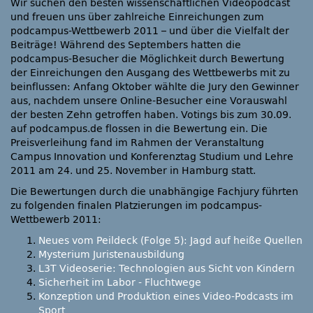
Wir suchen den besten wissenschaftlichen Videopodcast
und freuen uns über zahlreiche Einreichungen zum
podcampus-Wettbewerb 2011 – und über die Vielfalt der
Beiträge! Während des Septembers hatten die
podcampus-Besucher die Möglichkeit durch Bewertung
der Einreichungen den Ausgang des Wettbewerbs mit zu
beinflussen: Anfang Oktober wählte die Jury den Gewinner
aus, nachdem unsere Online-Besucher eine Vorauswahl
der besten Zehn getroffen haben. Votings bis zum 30.09.
auf podcampus.de flossen in die Bewertung ein. Die
Preisverleihung fand im Rahmen der Veranstaltung
Campus Innovation und Konferenztag Studium und Lehre
2011 am 24. und 25. November in Hamburg statt.
Die Bewertungen durch die unabhängige Fachjury führten
zu folgenden finalen Platzierungen im podcampus-
Wettbewerb 2011:
Neues vom Peildeck (Folge 5): Jagd auf heiße Quellen
Mysterium Juristenausbildung
L3T Videoserie: Technologien aus Sicht von Kindern
Sicherheit im Labor - Fluchtwege
Konzeption und Produktion eines Video-Podcasts im
Sport