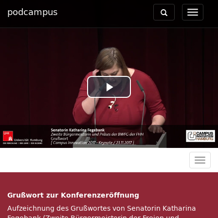
podcampus
Toggle
Toggle
navigation
navigat
Play
Video
Togg
navig
Grußwort zur Konferenzeröffnung
Aufzeichnung des Grußwortes von Senatorin Katharina