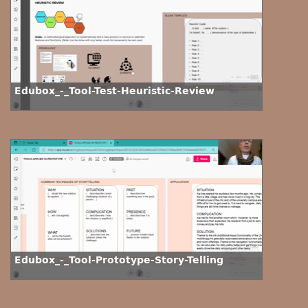
Edubox_-_Tool-Test-Heuristic-Review
Edubox_-_Tool-Prototype-Story-Telling