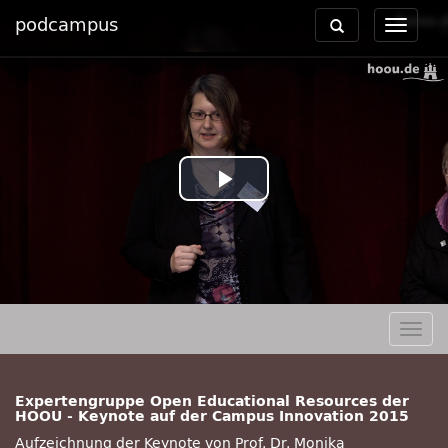
podcampus
Toggle
Toggle
navigation
navigat
Play
Video
Togg
navig
Expertengruppe Open Educational Resources der
HOOU - Keynote auf der Campus Innovation 2015
Aufzeichnung der Keynote von Prof. Dr. Monika