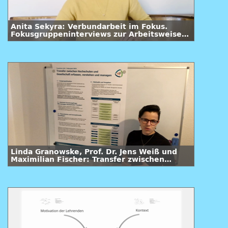
Anita Sekyra: Verbundarbeit im Fokus.
Fokusgruppeninterviews zur Arbeitsweise
im sächsischen Verbundprojekt „Lehrpraxis
im Transfer plus“ (LiTplus)
Linda Granowske, Prof. Dr. Jens Weiß und
Maximilian Fischer: Transfer zwischen
Hochschulen und Gesellschaft erfassen,
verstehen und managen